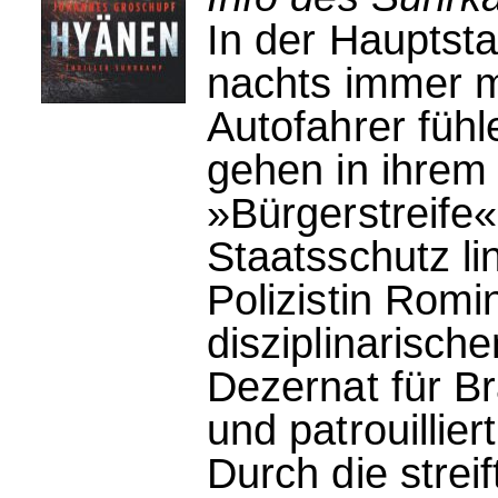
In der Hauptst
nachts immer m
Autofahrer fühl
gehen in ihrem
»Bürgerstreife«
Staatsschutz li
Polizistin Romi
disziplinarisch
Dezernat für Br
und patrouillier
Durch die strei