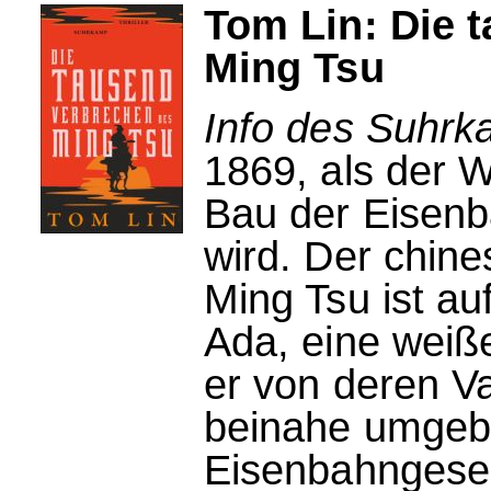
Tom Lin: Die 
Ming Tsu
Info des Suhrk
1869, als der 
Bau der Eisenb
wird. Der chin
Ming Tsu ist au
Ada, eine weiße
er von deren V
beinahe umgebr
Eisenbahngesell