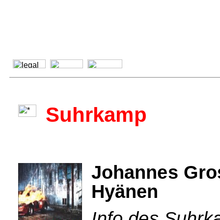
Suhrkamp
Johannes Gros
Hyänen
Info des Suhrk