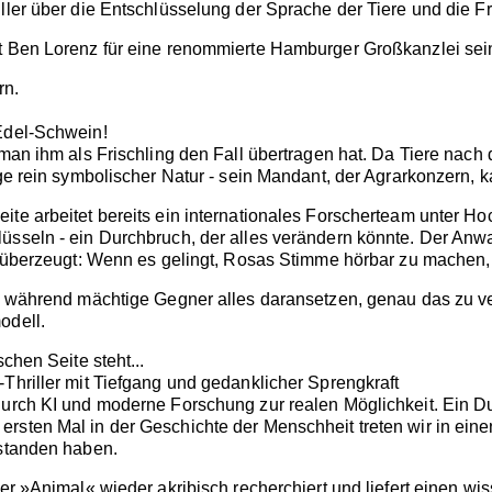
ller über die Entschlüsselung der Sprache der Tiere und die Fr
t Ben Lorenz für eine renommierte Hamburger Großkanzlei sein
rn.
 Edel-Schwein!
m man ihm als Frischling den Fall übertragen hat. Da Tiere n
ge rein symbolischer Natur - sein Mandant, der Agrarkonzern, ka
te arbeitet bereits ein internationales Forscherteam unter Hoch
üsseln - ein Durchbruch, der alles verändern könnte. Der Anw
nd überzeugt: Wenn es gelingt, Rosas Stimme hörbar zu machen
 - während mächtige Gegner alles daransetzen, genau das zu ve
odell.
schen Seite steht...
Thriller mit Tiefgang und gedanklicher Sprengkraft
durch KI und moderne Forschung zur realen Möglichkeit. Ein Dur
rsten Mal in der Geschichte der Menschheit treten wir in einen
rstanden haben.
ler »Animal« wieder akribisch recherchiert und liefert einen w