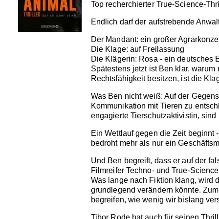
Top recherchierter True-Science-Thri
Endlich darf der aufstrebende Anwal
Der Mandant: ein großer Agrarkonze
Die Klage: auf Freilassung
Die Klägerin: Rosa - ein deutsches
Spätestens jetzt ist Ben klar, waru
Rechtsfähigkeit besitzen, ist die Kla
Was Ben nicht weiß: Auf der Gegensei
Kommunikation mit Tieren zu entschl
engagierte Tierschutzaktivistin, si
Ein Wettlauf gegen die Zeit beginnt
bedroht mehr als nur ein Geschäftsm
Und Ben begreift, dass er auf der fal
Filmreifer Techno- und True-Science-
Was lange nach Fiktion klang, wird 
grundlegend verändern könnte. Zum e
begreifen, wie wenig wir bislang ve
Tibor Rode hat auch für seinen Thril