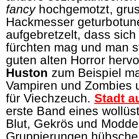
fancy
hochgemotzt, gruse
Hackmesser geturbotune
aufgebretzelt, dass sic
fürchten mag und man st
guten alten Horror her
Huston
zum Beispiel ma
Vampiren und Zombies u
für Viechzeuch.
Stadt a
erste Band eines wollüst
Blut, Gekrös und Modder
Gruppierungen hübsche