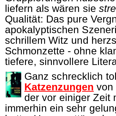
liefern als wären sie
str
Qualität: Das pure Verg
apokalyptischen Szener
schrillem Witz und herz
Schmonzette - ohne kla
tiefere, sinnvollere Liter
Ganz schrecklich tol
Katzenzungen
vo
der vor einiger Zeit
immerhin ein sehr gelu