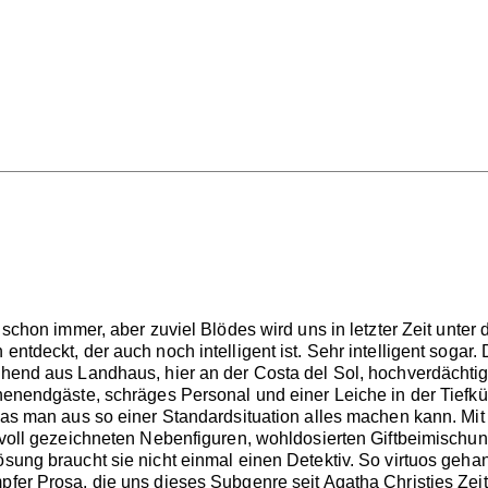
schon immer, aber zuviel Blödes wird uns in letzter Zeit unter
tdeckt, der auch noch intelligent ist. Sehr intelligent sogar.
ehend aus Landhaus, hier an der Costa del Sol, hochverdächt
henendgäste, schräges Personal und einer Leiche in der Tief
s man aus so einer Standardsituation alles machen kann. Mit W
evoll gezeichneten Nebenfiguren, wohldosierten Giftbeimischun
ung braucht sie nicht einmal einen Detektiv. So virtuos geha
fer Prosa, die uns dieses Subgenre seit Agatha Christies Zei