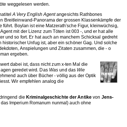
röte weggelesen werden.
natitel
A Very English Agent
angesichts Rathbones
 ein Breitleinwand-Panorama der grossen Klassenkämpfe der
 führt. Boylan ist eine Matzerath'sche Figur, kleinwüchsig,
gent mit der Lizenz zum Töten ist 003 -, und er hat alle
ter und so fort. Er hat auch an manchem Schicksal gedreht
 historischer Unfug ist, aber ein schöner Gag. Und solche
ndekdoten, Anspielungen und Zitaten zusammen, die - o
Roman ergeben.
wert dabei ist, dass nicht zum x-ten Mal die
dlagen geredet wird. Das
Was
und das
Wie
nehmend auch über Bücher - völlig aus der Optik
iesst. Wir empfehlen analog die
 dringend die
Kriminalgeschichte der Antike
von
Jens-
was das Imperium Romanum nunmal) auch ohne