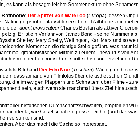
n, es kann als besagte leichte Sommerlektüre ohne Schames
n Rathbone
:
Der Spitzel von Waterloo
(
Europa
), dessen Origi
er Nation gegenüber plausibler erscheint. Rathbone zeichnet
h die der
agent provocateur
Charles Boylan als aktiver Cicerone
pelzig. Er ist ein Vorfahr von James Bond - seine Nummer als A
Bysshe Shelley, Mary Shelly, Wellington, Karl Marx und so wei
heidenden Moment an die richtige Stelle geführt. Was natürlich
 manchmal grobianistischen Mitteln zu einem Thesaurus von A
e doch einen herrlich ironischen, spöttischen und fesselnden 
staltete Bildband
Der Film Noir
(
Taschen
). Wichtig und lobens
ondern dass anhand von Filmfotos über die ästhetischen Grun
 Übung, die im ewigen Plappern und Schnattern über Filme - zu
d spannend sein, auch wenn sie manchmal übers Ziel hinaussch
amit aller historischen Durchschnittsschwarten) empfehlen wir
über nachdenkt, wie Gesellschaften grosser Dichte (und das 
hen versunken sind.
denken. Aber das macht die Sache so interessant.