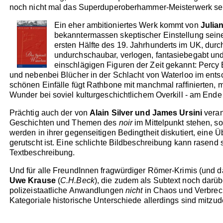
noch nicht mal das Superduperoberhammer-Meisterwerk sei
Ein eher ambitioniertes Werk kommt von
Julia
bekanntermassen skeptischer Einstellung sein
ersten Hälfte des 19. Jahrhunderts im UK, durc
undurchschaubar, verlogen, fantasiebegabt und 
einschlägigen Figuren der Zeit gekannt: Percy 
und nebenbei Blücher in der Schlacht von Waterloo im entsc
schönen Einfälle fügt Rathbone mit manchmal raffinierten,
Wunder bei soviel kulturgeschichtlichem Overkill - am End
Prächtig auch der von
Alain Silver und James Ursini
veran
Geschichten und Themen des
noir
im Mittelpunkt stehen, s
werden in ihrer gegenseitigen Bedingtheit diskutiert, eine
gerutscht ist. Eine schlichte Bildbeschreibung kann rasen
Textbeschreibung.
Und für alle FreundInnen fragwürdiger Römer-Krimis (und d
Uwe Krause
(
C.H.Beck
), die zudem als Subtext noch dar
polizeistaatliche Anwandlungen
nicht
in Chaos und Verbrec
Kategoriale historische Unterschiede allerdings sind mitzu