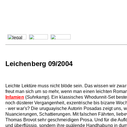
Leichenberg 09/2004
Leichte Lektüre muss nicht blöde sein. Das wissen wir zwar 
freut man sich um so mehr, wenn man einen leichten Roman en
Infamien
(
Suhrkamp
). Ein klassisches Whodunnit-Set best
noch düsterer Vergangenheit, exzentrische bis bizarre Woc
- wer war's? Die uruguayische Autorin Posadas zeigt uns, wa
Nuancierungen, Schattierungen. Mit falschen Fährten, lieb
Thomas Brovot sehr geschmeidigen Prosa. Und für die Auflös
und überflüssig, sondern ihre quälende Handhabung in dump