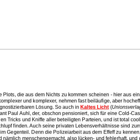
ine Plots, die aus dem Nichts zu kommen scheinen - hier aus ei
en komplexer und komplexer, nehmen fast beiläufige, aber hoche
ognostizierbaren Lösung. So auch in
Kaltes Licht
(
Unionsverla
t Paul Auhl, der, obschon pensioniert, sich für eine Cold-Case
ricks und Kniffe aller beteiligten Parteien, und ist total cool.
chlupf finden. Auch seine privaten Lebensverhältnisse sind zum
 im Gegenteil. Denn die Polizeiarbeit aus dem Effeff zu kennen, i
nd nämlich menschengemacht, also lücken- und fehlerhaft, und