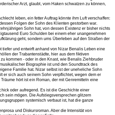
 mörderischer Arzt, glaubt, vom Haken schwatzen zu können,
.
lecht leben, ein fetter Auftrag könnte ihm Luft verschaffen:
 dessen Folgen der Sohn des Klienten gestorben war.
bzehnjährigen Sohn hat, von dessen Existenz er bisher nichts
wanzigtausend Euro Schulden bei einem eher unangenehmen
Aufklärung geht, sondern ums Überleben auf den Straßen der
bt tiefer und entwirft anhand von Nizar Benalis Leben eine
llen der Trabantenstädte, hier aus dem fiktiven
n zu kommen - oder in den Knast, wie Benalis Ziehbruder
musikalischer Biographie ist und den Soundtrack des
eigene Familie hat. Nizar selbst ist der uneheliche Sohn
lt er sich auch seinem Sohn verpflichtet, wegen dem er
 Träume hört ist ein Roman, der mit Genremitteln eine
chick oder aufregend. Es ist die Geschichte einer
auch sein mögen. Die Aufstiegsversprechen glitzern
erungsgruppen systemisch verbaut ist, hat die ganze
prosa und Diskursroman. Aber die Intensität von