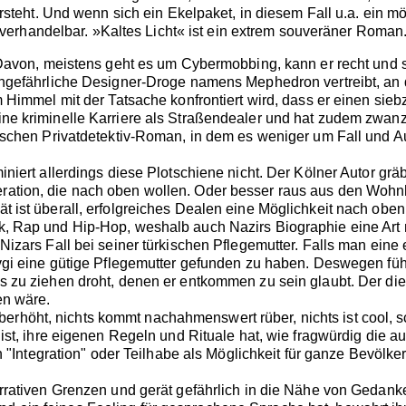
versteht. Und wenn sich ein Ekelpaket, in diesem Fall u.a. ein
ht verhandelbar. »Kaltes Licht« ist ein extrem souveräner Roman
 Davon, meistens geht es um Cybermobbing, kann er recht und sch
ochgefährliche Designer-Droge namens Mephedron vertreibt, an
m Himmel mit der Tatsache konfrontiert wird, dass er einen sie
eine kriminelle Karriere als Straßendealer und hat zudem z
ssischen Privatdetektiv-Roman, in dem es weniger um Fall und 
iniert allerdings diese Plotschiene nicht. Der Kölner Autor grä
ation, die nach oben wollen. Oder besser raus aus den Wohnhö
t ist überall, erfolgreiches Dealen eine Möglichkeit nach obe
k, Rap und Hip-Hop, weshalb auch Nazirs Biographie eine Art 
Nizars Fall bei seiner türkischen Pflegemutter. Falls man eine 
evgi eine gütige Pflegemutter gefunden zu haben. Deswegen füh
s zu ziehen droht, denen er entkommen zu sein glaubt. Der die
en wäre.
erhöht, nichts kommt nachahmenswert rüber, nichts ist cool, s
 ist, ihre eigenen Regeln und Rituale hat, wie fragwürdig die 
nn "Integration" oder Teilhabe als Möglichkeit für ganze Bevölk
tiven Grenzen und gerät gefährlich in die Nähe von Gedanken