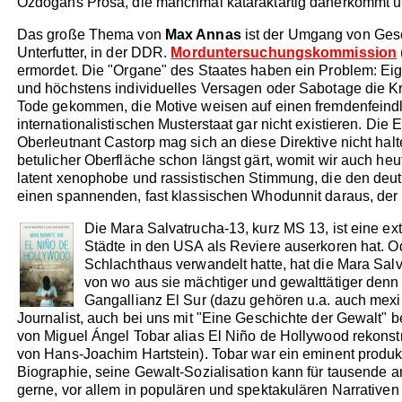
Özdogans Prosa, die manchmal kataraktartig daherkommt und
Das große Thema von
Max Annas
ist der Umgang von Gesel
Unterfutter, in der DDR.
Morduntersuchungskommission
ermordet. Die "Organe" des Staates haben ein Problem: Eige
und höchstens individuelles Versagen oder Sabotage die Kri
Tode gekommen, die Motive weisen auf einen fremdenfeindlic
internationalistischen Musterstaat gar nicht existieren. Die
Oberleutnant Castorp mag sich an diese Direktive nicht halt
betulicher Oberfläche schon längst gärt, womit wir auch heu
latent xenophobe und rassistischen Stimmung, die den deut
einen spannenden, fast klassischen Whodunnit daraus, der a
Die Mara Salvatrucha-13, kurz MS 13, ist eine ext
Städte in den USA als Reviere auserkoren hat. Od
Schlachthaus verwandelt hatte, hat die Mara Salv
von wo aus sie mächtiger und gewalttätiger denn
Gangallianz El Sur (dazu gehören u.a. auch mex
Journalist, auch bei uns mit "Eine Geschichte der Gewalt" 
von Miguel Ángel Tobar alias El Niño de Hollywood rekonstr
von Hans-Joachim Hartstein). Tobar war ein eminent produkt
Biographie, seine Gewalt-Sozialisation kann für tausende an
gerne, vor allem in populären und spektakulären Narrativen