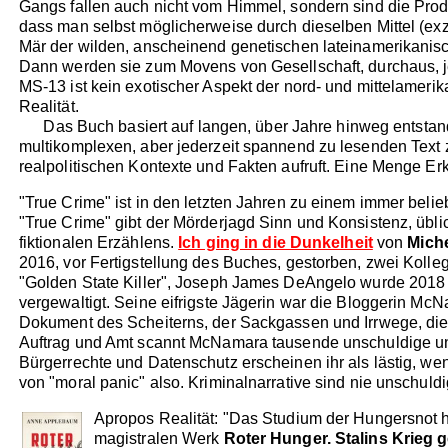
Gangs fallen auch nicht vom Himmel, sondern sind die Prod
dass man selbst möglicherweise durch dieselben Mittel (exz
Mär der wilden, anscheinend genetischen lateinamerikanisch
Dann werden sie zum Movens von Gesellschaft, durchaus, j
MS-13 ist kein exotischer Aspekt der nord- und mittelamerik
Realität.
Das Buch basiert auf langen, über Jahre hinweg entstanden
multikomplexen, aber jederzeit spannend zu lesenden Text 
realpolitischen Kontexte und Fakten aufruft. Eine Menge E
"True Crime" ist in den letzten Jahren zu einem immer belieb
"True Crime" gibt der Mörderjagd Sinn und Konsistenz, üblich
fiktionalen Erzählens.
Ich ging in die Dunkelheit
von
Mich
2016, vor Fertigstellung des Buches, gestorben, zwei Kolle
"Golden State Killer", Joseph James DeAngelo wurde 2018 v
vergewaltigt. Seine eifrigste Jägerin war die Bloggerin McN
Dokument des Scheiterns, der Sackgassen und Irrwege, die 
Auftrag und Amt scannt McNamara tausende unschuldige und un
Bürgerrechte und Datenschutz erscheinen ihr als lästig, we
von "moral panic" also. Kriminalnarrative sind nie unschuldi
Apropos Realität: "Das Studium der Hungersnot hil
magistralen Werk
Roter Hunger. Stalins Krieg 