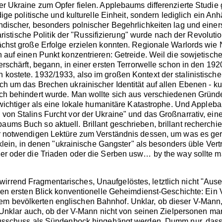
 Ukraine zum Opfer fielen. Applebaums differenzierte Studie ge
ndige politische und kulturelle Einheit, sondern lediglich ein
ischer, besonders polnischer Begehrlichkeiten lag und einersei
zaristische Politik der "Russifizierung" wurde nach der Revoluti
ächst große Erfolge erzielen konnten. Regionale Warlords wie
auf einen Punkt konzentrieren: Getreide. Weil die sowjetische 
erschärft, begann, in einer ersten Terrorwelle schon in den 19
kostete. 1932/1933, also im großen Kontext der stalinistische
 um das Brechen ukrainischer Identität auf allen Ebenen - kultu
ch behindert wurde. Man wollte sich aus verschiedenen Gründen
 wichtiger als eine lokale humanitäre Katastrophe. Und Appleb
on Stalins Furcht vor der Ukraine" und das Großnarrativ, eine 
ms Buch so aktuell. Brillant geschrieben, brillant recherchie
er notwendigen Lektüre zum Verständnis dessen, um was es ge
in, in denen "ukrainische Gangster" als besonders üble Vertre
er oder die Triaden oder die Serben usw… by the way sollte ma
rrend Fragmentarisches, Unaufgelöstes, letztlich nicht "Auser
 den ersten Blick konventionelle Geheimdienst-Geschichte: Ein
bevölkerten englischen Bahnhof. Unklar, ob dieser V-Mann, de
. Unklar auch, ob der V-Mann nicht von seinen Zielpersonen ma
sausschuss als Sündenbock hingehängt werden. Dumm nur, dass 