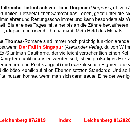
 hilfreiche Tintenfisch
von
Tomi Ungerer
(
Diogenes
, dt. von
berühmten Tiefseetaucher Samofar das Leben, gerät unter die 
Schwimmlehrer und Rettungsschwimmer und kann besonders als V
eil. Bis er eines Tages mit einer bis an die Zähne bewaffnete
emalt, elegant und unendlich charmant. Mein Held des Monats.
ss Thomas
-Romane sind immer noch prächtig funktionierende 
lbst wenn
Der Fall in Singapur
(
Alexander Verlag
, dt. von Wil
x-Stuntman Cauthorne, der vielleicht versehentlich einen Ko
ngstern funktionalisiert werden soll, ist ein großartiges Exer
Verbrechen und Politik angeht) und exzentrischen Figuren, die 
 die böse Komik auf allen Ebenen setzten Standards. Und sollt
 Titel nutzen könnte, wenn man sich denn traute. Eine der w
Leichenberg 07/2019
Index
Leichenberg 01/202