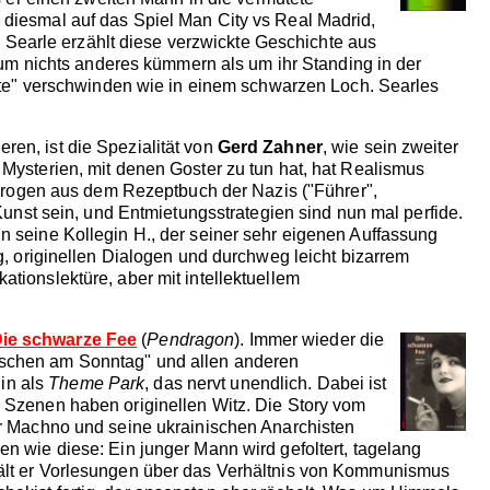
, diesmal auf das Spiel Man City vs Real Madrid,
t. Searle erzählt diese verzwickte Geschichte aus
m nichts anderes kümmern als um ihr Standing in der
Werte" verschwinden wie in einem schwarzen Loch. Searles
ren, ist die Spezialität von
Gerd Zahner
, wie sein zweiter
 Mysterien, mit denen Goster zu tun hat, hat Realismus
Drogen aus dem Rezeptbuch der Nazis ("Führer",
nst sein, und Entmietungsstrategien sind nun mal perfide.
in seine Kollegin H., der seiner sehr eigenen Auffassung
ig, originellen Dialogen und durchweg leicht bizarrem
ationslektüre, aber mit intellektuellem
ie schwarze Fee
(
Pendragon
). Immer wieder die
enschen am Sonntag" und allen anderen
lin als
Theme Park
, das nervt unendlich. Dabei ist
n Szenen haben originellen Witz. Die Story vom
 Machno und seine ukrainischen Anarchisten
en wie diese: Ein junger Mann wird gefoltert, tagelang
 hält er Vorlesungen über das Verhältnis von Kommunismus