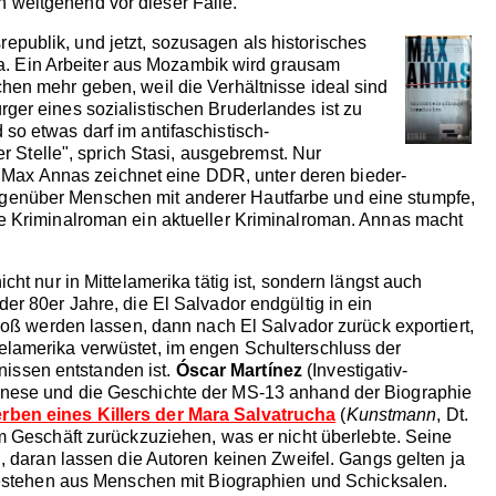
 weitgehend vor dieser Falle.
epublik, und jetzt, sozusagen als historisches
a. Ein Arbeiter aus Mozambik wird grausam
hen mehr geben, weil die Verhältnisse ideal sind
ger eines sozialistischen Bruderlandes ist zu
so etwas darf im antifaschistisch-
r Stelle", sprich Stasi, ausgebremst. Nur
n. Max Annas zeichnet eine DDR, unter deren bieder-
k gegenüber Menschen mit anderer Hautfarbe und eine stumpfe,
he Kriminalroman ein aktueller Kriminalroman. Annas macht
ht nur in Mittelamerika tätig ist, sondern längst auch
er 80er Jahre, die El Salvador endgültig in ein
groß werden lassen, dann nach El Salvador zurück exportiert,
elamerika verwüstet, im engen Schulterschluss der
issen entstanden ist.
Óscar Martínez
(Investigativ-
nese und die Geschichte der MS-13 anhand der Biographie
rben eines Killers der Mara Salvatrucha
(
Kunstmann
, Dt.
m Geschäft zurückzuziehen, was er nicht überlebte. Seine
, daran lassen die Autoren keinen Zweifel. Gangs gelten ja
 bestehen aus Menschen mit Biographien und Schicksalen.