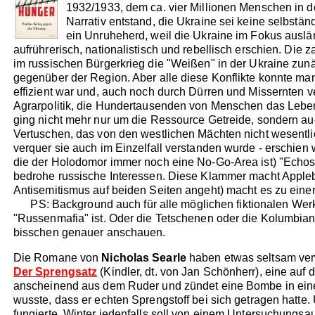
1932/1933, dem ca. vier Millionen Menschen in der
Narrativ entstand, die Ukraine sei keine selbstä
ein Unruheherd, weil die Ukraine im Fokus ausländ
aufrührerisch, nationalistisch und rebellisch erschien. Die 
im russischen Bürgerkrieg die "Weißen" in der Ukraine zun
gegenüber der Region. Aber alle diese Konflikte konnte man 
effizient war und, auch noch durch Dürren und Missernten v
Agrarpolitik, die Hundertausenden von Menschen das Leben 
ging nicht mehr nur um die Ressource Getreide, sondern auch
Vertuschen, das von den westlichen Mächten nicht wesentli
verquer sie auch im Einzelfall verstanden wurde - erschien
die der Holodomor immer noch eine No-Go-Area ist) "Echos v
bedrohe russische Interessen. Diese Klammer macht Applebau
Antisemitismus auf beiden Seiten angeht) macht es zu ein
PS: Background auch für alle möglichen fiktionalen Werkle
"Russenmafia" ist. Oder die Tetschenen oder die Kolumbian
bisschen genauer anschauen.
Die Romane von
Nicholas Searle
haben etwas seltsam verwi
Der Sprengsatz
(Kindler, dt. von Jan Schönherr), eine auf
anscheinend aus dem Ruder und zündet eine Bombe in einem 
wusste, dass er echten Sprengstoff bei sich getragen hatte
fungierte. Winter jedenfalls soll von einem Untersuchung