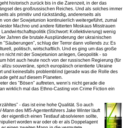
ht historisch zurück bis in die Zarenzeit, in der das
 Anhängsel des großrussischen Reiches. Und als solches immer
ts als primitiv und rückständig, andererseits als
on von der Sowjetunion kontinuierlich weitergeführt, zumal
 Nestor Machno und andere fütterten Moskaus Misstrauen
Landwirtschaftspolitik (Stichwort: Kollektivierung) wenig
20er Jahren die brutale Ausplünderung der ukrainischen
n "Säuberungen", schlug der Terror dann vollends zu: Es
rell, politisch, wirtschaftlich. Und es ging um das große
 nicht mit der Sowjetunion anlegen, Geopolitik - so
aum hört auch heute noch von der russischen Regierung (für
allzu souveräne, sprich europäisch orientierte Ukraine
rt und keinesfalls problemblind (gerade was die Rolle des
rade geht auf diesem Planeten.
ter des "Bösen" auftreten, wenn's nicht gerade die
n wirklich mal das Ethno-Casting von Crime Fiction ein
zähltes" - das ist eine hohe Qualität. So auch
 V-Mann des MI5-Agentenführers Jake Winter läuft
r eigentlich einen Testlauf absolvieren sollte,
nipuliert worden war oder ob er als Doppelagent
er einen zweiten Mann in die vermutete