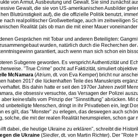
ukte von Armut, Ausbeutung und Gewalt. Sie sind zunächst aus 
essive Gewalt, die sie von US-amerikanischen Ausbilder gelern
en Blutrünstigkeit auf), die die offizielle Politik benutzt,
e nach realpolitischer Großwetterlage, auch im zeitweiligen 
anischen Realität (als ob man die mit einer Mauer voneinander t
en Gesprächen mit Tobar und anderen Beteiligten: Gangmitgli
zusammengebaut wurden, natürlich durch die Recherchen der A
rkenntnisgewinn garantiert, auch wenn man sich schon ein bis
teren Subgenre geworden. Es verspricht Authentizität und Echtgru
erweise. "True Crime" pocht auf Faktizität, simuliert objektive
elle McNamara
(
Atrium
, dt. von Eva Kemper) bricht nur ansche
gen haben 2017 die lückenhaften Teile des Manuskripts ergänz
erhaftet. Bis dahin hatte er seit den 1970er Jahren zwölf Me
amara, die obsessiv versuchte, das Versagen der Polizei auszugl
aber keinesfalls vom Prinzip der "Sinnstiftung" abrücken. Mit
beteiligte Menschen, dringt in ihr Privatleben ein, legt Doss
nn es gilt, das "Monster" zu erlegen, das deswegen auch schön
g, solche, die mit der realen Realität herumspielen, schon gar n
ft dabei, die heutige Ukraine zu erklären", schreibt die Histori
gegen die Ukraine
(
Siedler
, dt. von Martin Richter). Der "Rot