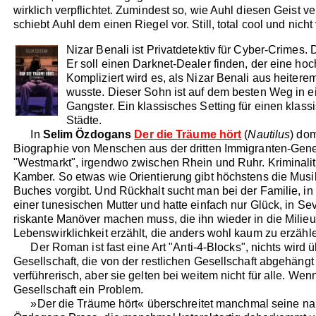
wirklich verpflichtet. Zumindest so, wie Auhl diesen Geist 
schiebt Auhl dem einen Riegel vor. Still, total cool und nic
Nizar Benali ist Privatdetektiv für Cyber-Crimes.
Er soll einen Darknet-Dealer finden, der eine h
Kompliziert wird es, als Nizar Benali aus heitere
wusste. Dieser Sohn ist auf dem besten Weg in 
Gangster. Ein klassisches Setting für einen kla
Städte.
In
Selim Özdogans
Der die Träume hört
(
Nautilus
) dom
Biographie von Menschen aus der dritten Immigranten-Gener
"Westmarkt", irgendwo zwischen Rhein und Ruhr. Kriminalitä
Kamber. So etwas wie Orientierung gibt höchstens die Musi
Buches vorgibt. Und Rückhalt sucht man bei der Familie, in 
einer tunesischen Mutter und hatte einfach nur Glück, in S
riskante Manöver machen muss, die ihn wieder in die Milieu
Lebenswirklichkeit erzählt, die anders wohl kaum zu erzähl
Der Roman ist fast eine Art "Anti-4-Blocks", nichts wird üb
Gesellschaft, die von der restlichen Gesellschaft abgehängt
verführerisch, aber sie gelten bei weitem nicht für alle. We
Gesellschaft ein Problem.
»Der die Träume hört« überschreitet manchmal seine narra