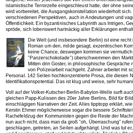
islamistische Terrorzelle eingeschleust hatte, der ohne se
wird vorbereitet, die Ausgangskonstellation wiederholt sich.
verschiedenen Perspektiven, auch in Andeutungen und vage
Öffentlichkeit. Ein byzantinisches Labyrinth aus Intrigen, 
spröde, sich lobenswert hartnäckig aller Erklärungen enthalt
Die Welt (und insbesondere Berlin) ist eine rech
Roman um den, milde gesagt, exzentrischen Kom
keine Chance, deswegen kommen sie vermutlich s
"Panzerschokolade") überschwemmen den Markt, To
Mitten drin Goster, in philosophische Gespräche 
von Polizeiarbeit nachgeht. Zahner arbeitet mit s
Personal. 142 Seiten hochkonzentrierte Prosa, die diesen Na
Identifikationspotential. Das ist klug und weise, sehr humanis
Voll auf der Volker-Kutscher-Berlin-Babylon-Welle surft au
gleichen Papp-Kulissen des 20er Jahre Berlins, Bild für B
einschlägigen Narrativen der Zeit. Alles tipptopp erklärt, wi
Kerstin Ehmer möglicherweise sogar die bessere Schriftstel
Rachefeldzug der Kommunisten gegen die Reste der Machno
nun auch nicht, dass man da groß "oh, Überraschung" rufen w
geschlagen, getreten, an Seilen aufgehängt. Und was tut e