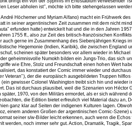
orik bringt ein von der Syphilis im Endstadium verwesender Ts
en Leser abholen ist", möchte ich bitte stehengelassen werde
on André Höchemer und Myriam Alfano) macht ein Frühwerk des
Pratt in seiner argentinischen Zeit zusammen mit dem nicht mi
auta" erfunden hatte) entwickelt hat und die in den Jahren 19
ahren 1755 ff., also zur Zeit des britisch-französischen Konfl
r auch gerne im Zusammenhang des Siebenjährigen Kriegs inter
listische Hegemonie (Indien, Karibik), die zwischen England u
 schuf, scheinen später besonders vor allem wieder in Michael
d der geheimnisvolle Numokh bilden ein Jungs-Trio, das sich u
egriffe wie Ehre, Stolz und Freundschaft einen hohen Wert ha
lisiert, das konstatiert der Comic immer wieder und durchaus ni
 Veteran"), der die europäisch ausgebildeten Truppen hilflos
ein gewisser Colonel Washington treibt sich hin und wieder i
tiert. Das ist durchaus plausibel, weil die Szenarien von Héc
n später, 1970, von den Militärs ermordet, als er sich während
chten, die Edition bietet erfreulich viel Material dazu an, Det
hien ganz klar auf Seiten der indigenen Kulturen lagen. Obwo
ñoz, einem anderen Großen der argentinischen Comic-Szene) un
Format seiner s/w-Bilder leicht erkennen, auch wenn die Echos
hlt werden, noch immer sehr gut. Action, Dramatik, Tragik, Span