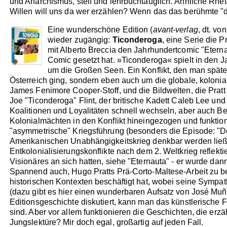
und Anarchismus, steif und lehrbuchtauglich. Ähnliche Rhet
Willen will uns da wer erzählen? Wenn das das berühmte "d
Eine wunderschöne Edition (
avant-verlag
, dt. v
wieder zugängig:
Ticonderoga
, eine Serie die 
mit Alberto Breccia den Jahrhundertcomic "Etern
Comic gesetzt hat. »Ticonderoga« spielt in den J
um die Großen Seen. Ein Konflikt, den man späte
Österreich ging, sondern eben auch um die globale, kolonia
James Fenimore Cooper-Stoff, und die Bildwelten, die Pratt
Joe "Ticonderoga" Flint, der britische Kadett Caleb Lee un
Koalitionen und Loyalitäten schnell wechseln, aber auch B
Kolonialmächten in den Konflikt hineingezogen und funktiona
"asymmetrische" Kriegsführung (besonders die Episode: "Der
Amerikanischen Unabhängigkeitskrieg denkbar werden ließ (
Entkolonialisierungskonflikte nach dem 2. Weltkrieg reflek
Visionäres an sich hatten, siehe "Eternauta" - er wurde dan
Spannend auch, Hugo Pratts Prä-Corto-Maltese-Arbeit zu beoba
historischen Kontexten beschäftigt hat, wobei seine Sympat
(dazu gibt es hier einen wunderbaren Aufsatz von José Mu
Editionsgeschichte diskutiert, kann man das künstlerische 
sind. Aber vor allem funktionieren die Geschichten, die erzä
Jungslektüre? Mir doch egal, großartig auf jeden Fall.