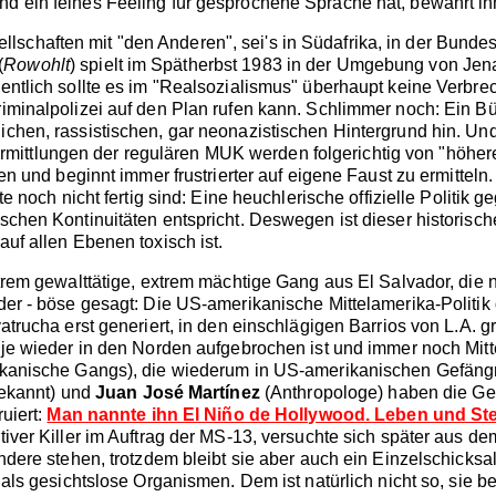
 ein feines Feeling für gesprochene Sprache hat, bewahrt ihn
lschaften mit "den Anderen", sei's in Südafrika, in der Bundesr
(
Rowohlt
) spielt im Spätherbst 1983 in der Umgebung von Jen
ntlich sollte es im "Realsozialismus" überhaupt keine Verbrec
minalpolizei auf den Plan rufen kann. Schlimmer noch: Ein Bür
hen, rassistischen, gar neonazistischen Hintergrund hin. Und 
 Ermittlungen der regulären MUK werden folgerichtig von "höhere
en und beginnt immer frustrierter auf eigene Faust zu ermittel
te noch nicht fertig sind: Eine heuchlerische offizielle Politi
schen Kontinuitäten entspricht. Deswegen ist dieser historisc
uf allen Ebenen toxisch ist.
rem gewalttätige, extrem mächtige Gang aus El Salvador, die nic
er - böse gesagt: Die US-amerikanische Mittelamerika-Politik d
atrucha erst generiert, in den einschlägigen Barrios von L.A. 
 je wieder in den Norden aufgebrochen ist und immer noch Mitt
ikanische Gangs), die wiederum in US-amerikanischen Gefängn
bekannt) und
Juan José Martínez
(Anthropologe) haben die Ge
uiert:
Man nannte ihn El Niño de Hollywood. Leben und Ste
iver Killer im Auftrag der MS-13, versuchte sich später aus de
dere stehen, trotzdem bleibt sie aber auch ein Einzelschicksal
 als gesichtslose Organismen. Dem ist natürlich nicht so, sie