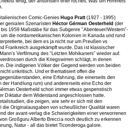
chekist fertig, der ansonsten eher röchelt. Was um Himmels
n.
 italienischen Comic-Genies
Hugo Pratt
(1927 - 1995)
nder genialen Szenaristen
Héctor Gérman Oesterheld
(der
57 bis 1959 Maßstäbe für das Subgenre "Abenteuer/Western"-
ikts um die nordamerikanischen Kolonien in Kanada und rund
pretierte, bei dem es ja nicht nur um Preußen vs
nd Frankreich ausgekämpft wurde. Das ist klassischer
 Mann's Verfilmung des "Letzten Mohikaners" wieder auf.
nverdrossen durch die Kriegswirren schlägt, in denen
ben. Die indigenen Völker der Gegend werden von beiden
cht unkritisch. Und er thematisiert offen die
 gegenüberstanden, eine Erfahrung, die einerseits den
n der Handlung rum) und andererseits eine Echo der
tor Gérman Oesterheld schon immer etwas gespenstisch
 der Diktatur dem Widerstand angeschlossen hatte.
ailstudien, die zeigen, wie sehr er sich mit den
hl die Originalausgaben von scheußlicher Qualität waren
d der avant-verlag die Schwierigkeiten einer verworrenen
 von Großguru Alberto Breccia noch deutlich zu erkennen
nung, Natur - all das bietet Ticonderoga galore.