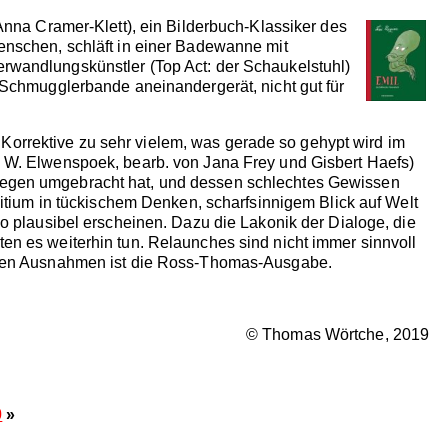
 Anna Cramer-Klett), ein Bilderbuch-Klassiker des
Menschen, schläft in einer Badewanne mit
erwandlungskünstler (Top Act: der Schaukelstuhl)
n Schmugglerbande aneinandergerät, nicht gut für
Korrektive zu sehr vielem, was gerade so gehypt wird im
m W. Elwenspoek, bearb. von Jana Frey und Gisbert Haefs)
llegen umgebracht hat, und dessen schlechtes Gewissen
zitium in tückischem Denken, scharfsinnigem Blick auf Welt
so plausibel erscheinen. Dazu die Lakonik der Dialoge, die
en es weiterhin tun. Relaunches sind nicht immer sinnvoll
enigen Ausnahmen ist die Ross-Thomas-Ausgabe.
© Thomas Wörtche, 2019
0
»