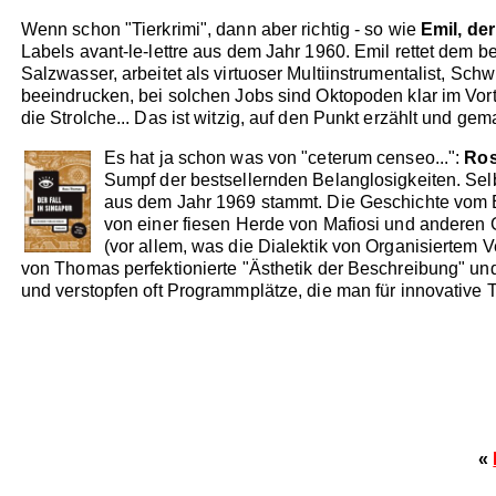
Wenn schon "Tierkrimi", dann aber richtig - so wie
Emil, der
Labels avant-le-lettre aus dem Jahr 1960. Emil rettet dem 
Salzwasser, arbeitet als virtuoser Multiinstrumentalist, 
beeindrucken, bei solchen Jobs sind Oktopoden klar im Vort
die Strolche... Das ist witzig, auf den Punkt erzählt und g
Es hat ja schon was von "ceterum censeo...":
Ro
Sumpf der bestsellernden Belanglosigkeiten. Se
aus dem Jahr 1969 stammt. Die Geschichte vom E
von einer fiesen Herde von Mafiosi und anderen Ga
(vor allem, was die Dialektik von Organisiertem 
von Thomas perfektionierte "Ästhetik der Beschreibung" und
und verstopfen oft Programmplätze, die man für innovative
«