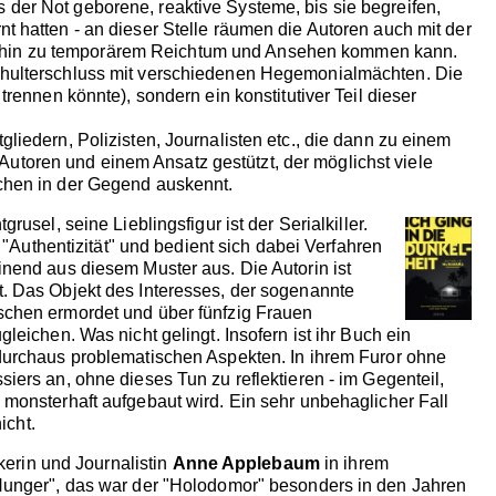
der Not geborene, reaktive Systeme, bis sie begreifen,
t hatten - an dieser Stelle räumen die Autoren auch mit der
 immerhin zu temporärem Reichtum und Ansehen kommen kann.
Schulterschluss mit verschiedenen Hegemonialmächten. Die
rennen könnte), sondern ein konstitutiver Teil dieser
edern, Polizisten, Journalisten etc., die dann zu einem
utoren und einem Ansatz gestützt, der möglichst viele
schen in der Gegend auskennt.
sel, seine Lieblingsfigur ist der Serialkiller.
 "Authentizität" und bedient sich dabei Verfahren
inend aus diesem Muster aus. Die Autorin ist
t. Das Objekt des Interesses, der sogenannte
nschen ermordet und über fünfzig Frauen
eichen. Was nicht gelingt. Insofern ist ihr Buch ein
 durchaus problematischen Aspekten. In ihrem Furor ohne
iers an, ohne dieses Tun zu reflektieren - im Gegenteil,
 monsterhaft aufgebaut wird. Ein sehr unbehaglicher Fall
icht.
kerin und Journalistin
Anne Applebaum
in ihrem
e Hunger", das war der "Holodomor" besonders in den Jahren