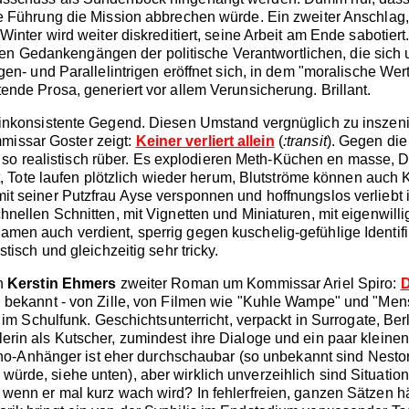
ine Führung die Mission abbrechen würde. Ein zweiter Anschlag
 Winter wird weiter diskreditiert, seine Arbeit am Ende sabotier
n Gedankengängen der politische Verantwortlichen, die sich u
Gegen- und Parallelintrigen eröffnet sich, in dem "moralische 
ende Prosa, generiert vor allem Verunsicherung. Brillant.
t inkonsistente Gegend. Diesen Umstand vergnüglich zu inszenie
missar Goster zeigt:
Keiner verliert allein
(
:transit
). Gegen die
o realistisch rüber. Es explodieren Meth-Küchen en masse, 
te laufen plötzlich wieder herum, Blutströme können auch Ku
mit seiner Putzfrau Ayse versponnen und hoffnungslos verliebt 
chnellen Schnitten, mit Vignetten und Miniaturen, mit eigenwill
men auch verdient, sperrig gegen kuschelig-gefühlige Identifik
tisch und gleichzeitig sehr tricky.
ch
Kerstin Ehmers
zweiter Roman um Kommissar Ariel Spiro:
D
ild bekannt - von Zille, von Filmen wie "Kuhle Wampe" und "M
e im Schulfunk. Geschichtsunterricht, verpackt in Surrogate, Ber
lerin als Kutscher, zumindest ihre Dialoge und ein paar kleine
-Anhänger ist eher durchschaubar (so unbekannt sind Nestor
ürde, siehe unten), aber wirklich unverzeihlich sind Situation
r, wenn er mal kurz wach wird? In fehlerfreien, ganzen Sätzen