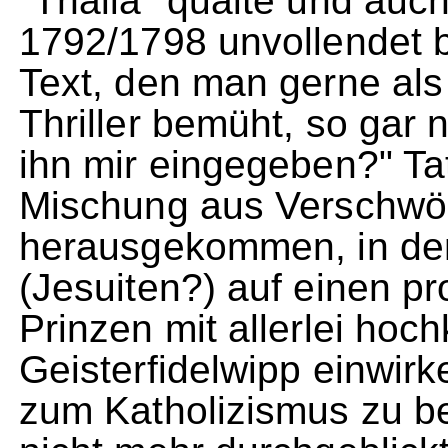
"Thalia" quälte und au
1792/1798 unvollendet b
Text, den man gerne als
Thriller bemüht, so gar 
ihn mir eingegeben?" Tat
Mischung aus Verschwö
herausgekommen, in dem
(Jesuiten?) auf einen p
Prinzen mit allerlei hoc
Geisterfidelwipp einwirk
zum Katholizismus zu be