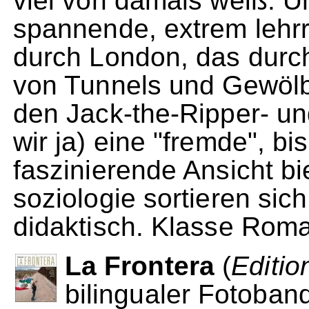
viel von damals weiß. U
spannende, extrem lehr
durch London, das durch
von Tunnels und Gewölb
den Jack-the-Ripper- u
wir ja) eine "fremde", b
faszinierende Ansicht bi
soziologie sortieren sic
didaktisch. Klasse Rom
La Frontera
(
Editio
bilingualer Fotoban