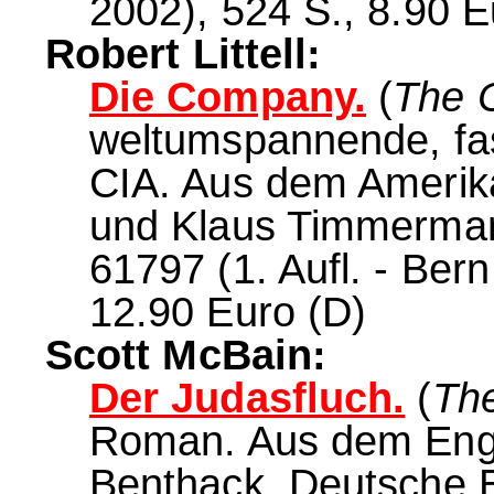
2002), 524 S., 8.90 E
Robert Littell:
Die Company.
(
The 
weltumspannende, fas
CIA. Aus dem Amerik
und Klaus Timmerman
61797 (1. Aufl. - Bern
12.90 Euro (D)
Scott McBain:
Der Judasfluch.
(
The
Roman. Aus dem Engl
Benthack. Deutsche 