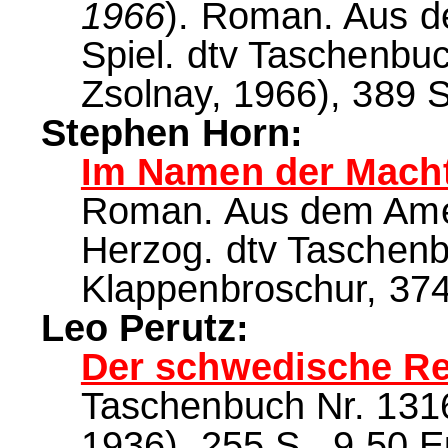
1966
). Roman. Aus d
Spiel. dtv Taschenbuc
Zsolnay, 1966), 389 S
Stephen Horn:
Im Namen der Macht
Roman. Aus dem Ame
Herzog. dtv Taschenb
Klappenbroschur, 374
Leo Perutz:
Der schwedische Rei
Taschenbuch Nr. 13160
1936), 255 S., 9.50 E