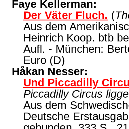
Faye Kellerman:
Der Väter Fluch.
(
Th
Aus dem Amerikanisc
Heinrich Koop. btb b
Aufl. - München: Ber
Euro (D)
Håkan Nesser:
Und Piccadilly Circu
Piccadilly Circus ligg
Aus dem Schwedischen
Deutsche Erstausgab
gebunden, 333 S., 21