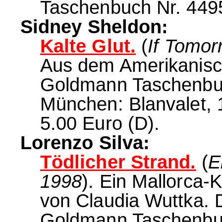
Taschenbuch Nr. 4495
Sidney Sheldon:
Kalte Glut.
(
If Tomo
Aus dem Amerikanis
Goldmann Taschenbuch
München: Blanvalet, 1
5.00 Euro (D).
Lorenzo Silva:
Tödlicher Strand.
(
E
1998
). Ein Mallorca-
von Claudia Wuttka. 
Goldmann Taschenbuc