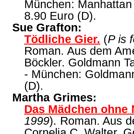
München: Manhattan 
8.90 Euro (D).
Sue Grafton:
Tödliche Gier.
(
P is 
Roman. Aus dem Amer
Böckler. Goldmann Ta
- München: Goldmann,
(D).
Martha Grimes:
Das Mädchen ohne 
1999
). Roman. Aus 
Cornelia C. Walter. 