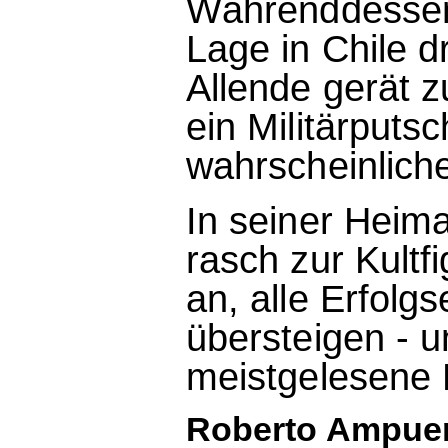
Währenddessen s
Lage in Chile d
Allende gerät 
ein Militärputs
wahrscheinliche
In seiner Heim
rasch zur Kultf
an, alle Erfolg
übersteigen - u
meistgelesene 
Roberto Ampuero