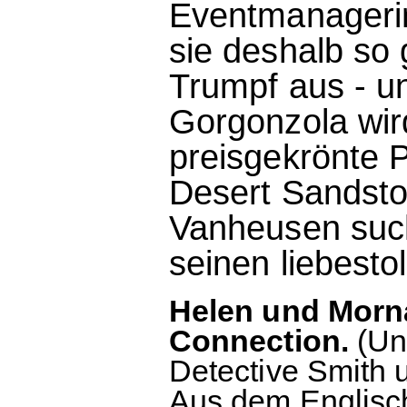
Eventmanagerin 
sie deshalb so
Trumpf aus - u
Gorgonzola wird
preisgekrönte 
Desert Sandsto
Vanheusen such
seinen liebesto
Helen und Morna
Connection.
(Un
Detective Smith 
Aus dem Englisc