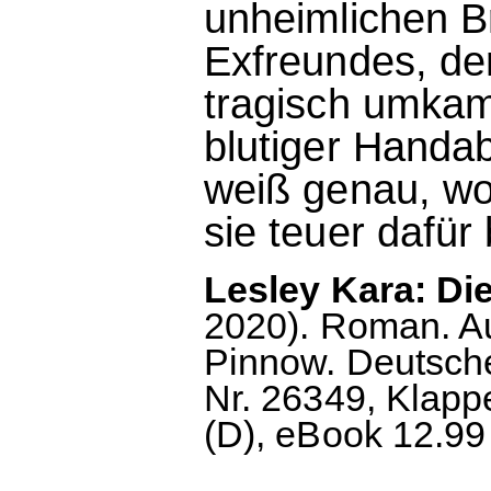
unheimlichen Br
Exfreundes, de
tragisch umkam
blutiger Handa
weiß genau, wo
sie teuer dafür
Lesley Kara: Di
2020). Roman. A
Pinnow. Deutsch
Nr. 26349, Klapp
(D), eBook 12.99