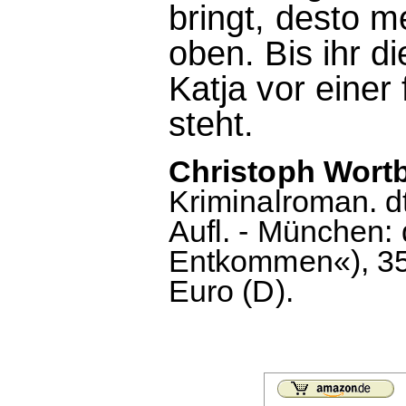
bringt, desto 
oben. Bis ihr d
Katja vor eine
steht.
Christoph Wort
Kriminalroman. d
Aufl. - München: 
Entkommen«), 350
Euro (D).