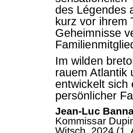
des Légendes a
kurz vor ihrem
Geheimnisse ve
Familienmitglie
Im wilden bret
rauem Atlantik
entwickelt sich
persönlicher Fal
Jean-Luc Bannal
Kommissar Dupins
Witsch, 2024 (1. 