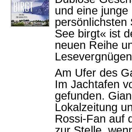
und eine junge L
persönlichsten 
See birgt« ist d
neuen Reihe u
Lesevergnügen
Am Ufer des Ga
Im Jachtafen v
gefunden. Giann
Lokalzeitung u
Rossi-Fan auf 
zur Stelle, wen