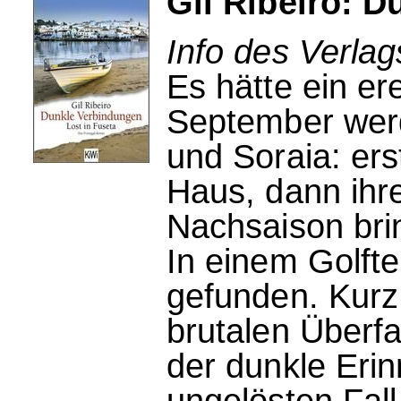
Gil Ribeiro: 
Info des Verla
Es hätte ein ere
September werd
und Soraia: er
Haus, dann ihr
Nachsaison bri
In einem Golfte
gefunden. Kurz
brutalen Überfa
der dunkle Eri
ungelösten Fall.