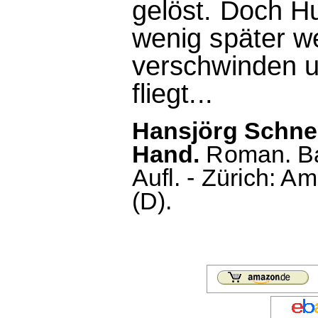
gelöst. Doch Hu
wenig später w
verschwinden un
fliegt...
Hansjörg Schnei
Hand.
Roman. Bas
Aufl. - Zürich: A
(D).