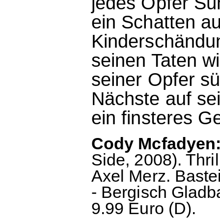
jedes Opfer Sü
ein Schatten au
Kinderschändun
seinen Taten wi
seiner Opfer sü
Nächste auf sei
ein finsteres G
Cody Mcfadyen:
Side, 2008). Thr
Axel Merz. Baste
- Bergisch Gladb
9.99 Euro (D).