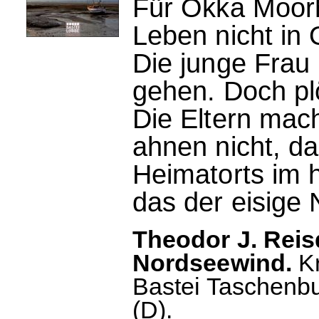
Für Okka Moorho
Leben nicht in O
Die junge Frau
gehen. Doch plö
Die Eltern mac
ahnen nicht, da
Heimatorts im 
das der eisige 
Theodor J. Reis
Nordseewind.
Kr
Bastei Taschenbu
(D).