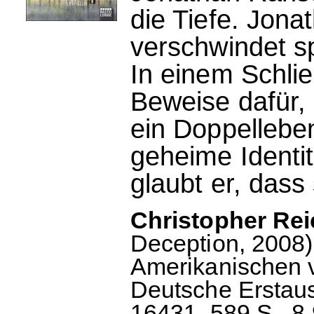
die Tiefe. Jon
verschwindet spu
In einem Schli
Beweise dafür, 
ein Doppelleben
geheime Identit
glaubt er, dass s
Christopher Rei
Deception, 2008).
Amerikanischen 
Deutsche Erstau
16431, 589 S., 8.