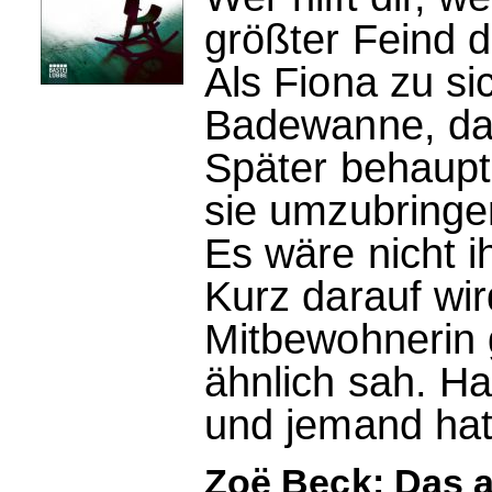
größter Feind d
Als Fiona zu sic
Badewanne, das
Später behaupte
sie umzubringe
Es wäre nicht i
Kurz darauf wir
Mitbewohnerin g
ähnlich sah. H
und jemand hat
Zoë Beck: Das a