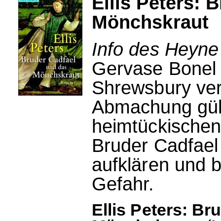
Ellis Peters: 
Mönchskraut
Info des Heyne
Gervase Bonel w
Shrewsbury ve
Abmachung gülti
heimtückischen
Bruder Cadfael 
aufklären und b
Gefahr.
Ellis Peters: Br