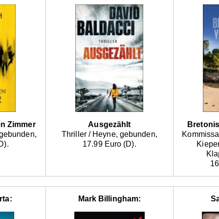
en Zimmer
Ausgezählt
Bretoni
 gebunden,
Thriller / Heyne, gebunden,
Kommissar 
D).
17.99 Euro (D).
Kiepe
Kla
16
ta:
Mark Billingham:
Sa