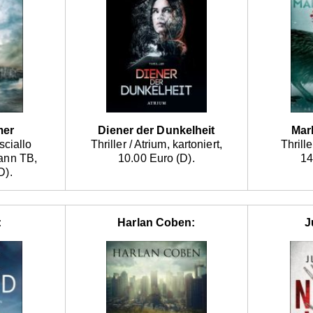
mer
Diener der Dunkelheit
Mar
sciallo
Thriller / Atrium, kartoniert,
Thrill
ann TB,
10.00 Euro (D).
14
D).
:
Harlan Coben:
J