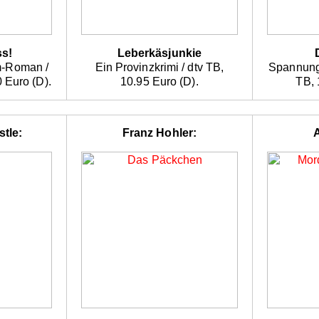
ss!
Leberkäsjunkie
m-Roman /
Ein Provinzkrimi / dtv TB,
Spannung
 Euro (D).
10.95 Euro (D).
TB, 
tle:
Franz Hohler: