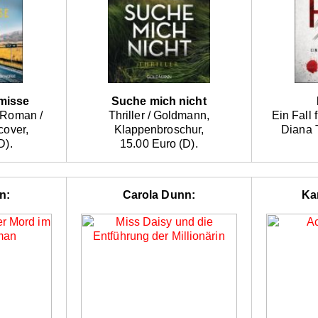
misse
Suche mich nicht
-Roman /
Thriller / Goldmann,
Ein Fall 
cover,
Klappenbroschur,
Diana T
D).
15.00 Euro (D).
n:
Carola Dunn:
Ka