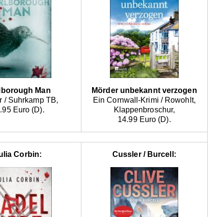
lborough Man
Mörder unbekannt verzogen
er / Suhrkamp TB,
Ein Cornwall-Krimi / Rowohlt,
.95 Euro (D).
Klappenbroschur,
14.99 Euro (D).
ulia Corbin:
Cussler / Burcell: