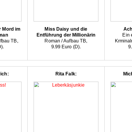
r Mord im
Miss Daisy und die
Ach
sman
Entführung der Millionärin
Ein 
ufbau TB,
Roman / Aufbau TB,
Krminal
).
9.99 Euro (D).
9
ich:
Rita Falk:
Mic