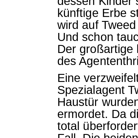
dessen Kinder s
künftige Erbe 
wird auf Tweed
Und schon tauc
Der großartige
des Agententhri
Eine verzweifel
Spezialagent Tw
Haustür wurde
ermordet. Da die
total überforde
Fall. Die beid