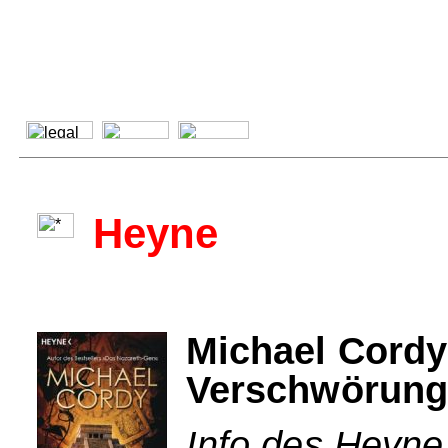
Heyne
Michael Cordy
Verschwörun
Info des Heyne