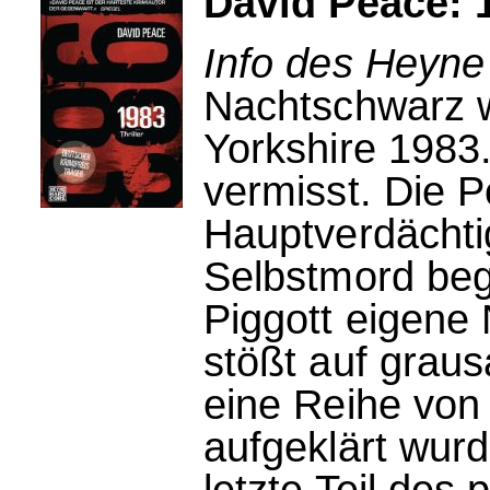
David Peace: 
Info des Heyne
Nachtschwarz w
Yorkshire 1983
vermisst. Die Po
Hauptverdächtig
Selbstmord beg
Piggott eigene
stößt auf gra
eine Reihe von
aufgeklärt wurd
letzte Teil des