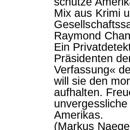
schütze Amerika
Mix aus Krimi u
Gesellschaftssa
Raymond Chand
Ein Privatdetek
Präsidenten de
Verfassung« de
will sie den mo
aufhalten. Freu
unvergessliche
Amerikas.
(Markus Naegel