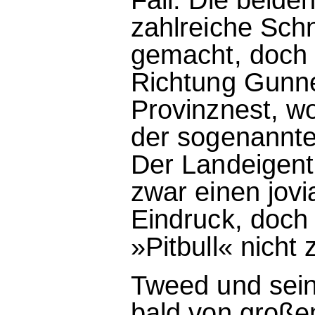
zahlreiche Schn
gemacht, doch e
Richtung Gunne
Provinznest, wo
der sogenannte
Der Landeigent
zwar einen jov
Eindruck, doch
»Pitbull« nicht
Tweed und sein
bald von große