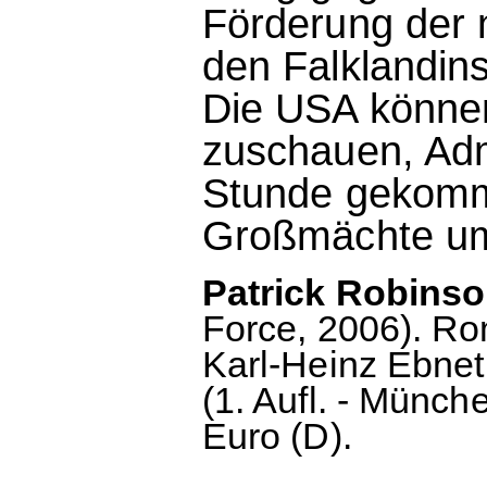
Förderung der 
den Falklandin
Die USA können 
zuschauen, Adm
Stunde gekomm
Großmächte um 
Patrick Robins
Force, 2006). R
Karl-Heinz Ebne
(1. Aufl. - Münch
Euro (D).