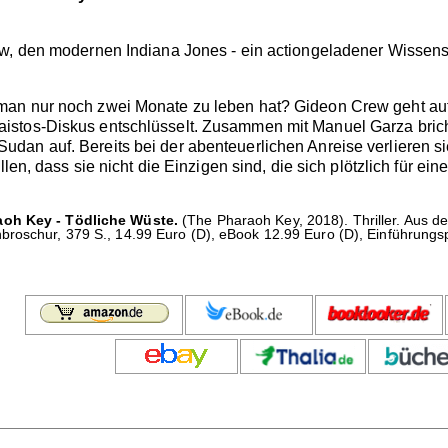
w, den modernen Indiana Jones - ein actiongeladener Wissensc
an nur noch zwei Monate zu leben hat? Gideon Crew geht auf
stos-Diskus entschlüsselt. Zusammen mit Manuel Garza brich
an auf. Bereits bei der abenteuerlichen Anreise verlieren si
llen, dass sie nicht die Einzigen sind, die sich plötzlich für 
aoh Key - Tödliche Wüste.
(The Pharaoh Key, 2018). Thriller. Aus 
roschur, 379 S., 14.99 Euro (D), eBook 12.99 Euro (D), Einführungsp