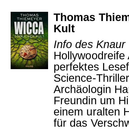
Thomas Thieme
Kult
Info des Knaur 
Hollywoodreife A
perfektes Lesef
Science-Thrill
Archäologin Ha
Freundin um Hil
einem uralten H
für das Versch