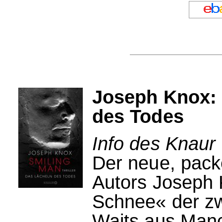
Joseph Knox: 
des Todes
Info des Knaur 
Der neue, packe
Autors Joseph 
Schnee« der zwe
Waits aus Manc