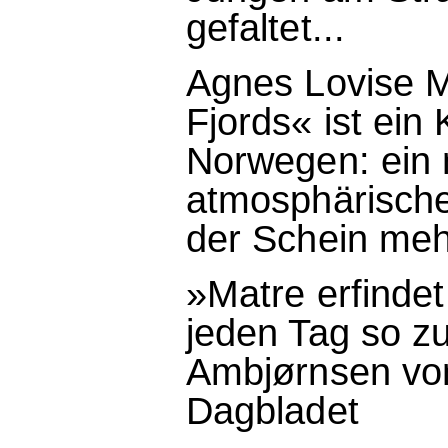
gefaltet...
Agnes Lovise 
Fjords« ist ei
Norwegen: ein m
atmosphärische
der Schein mehr
»Matre erfindet
jeden Tag so z
Ambjørnsen von
Dagbladet