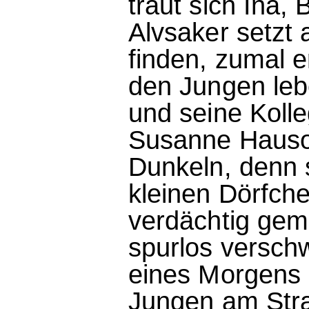
traut sich Ina,
Alvsaker setzt 
finden, zumal er
den Jungen leb
und seine Kolleg
Susanne Hauso,
Dunkeln, denn
kleinen Dörfch
verdächtig gema
spurlos versch
eines Morgens 
Jungen am Stran