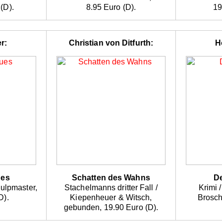
(D).
8.95 Euro (D).
19
r:
Christian von Ditfurth:
H
ues
Schatten des Wahns
D
ulpmaster,
Stachelmanns dritter Fall /
Krimi /
D).
Kiepenheuer & Witsch,
Brosch
gebunden, 19.90 Euro (D).