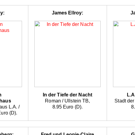
y:
James Ellroy:
J
n
In der Tiefe der Nacht
L.A
haus
Roman / Ullstein TB,
Stadt der 
us L.A. /
8.95 Euro (D).
8
Euro (D).
nberg:
Fred und Leonie-Claire
G