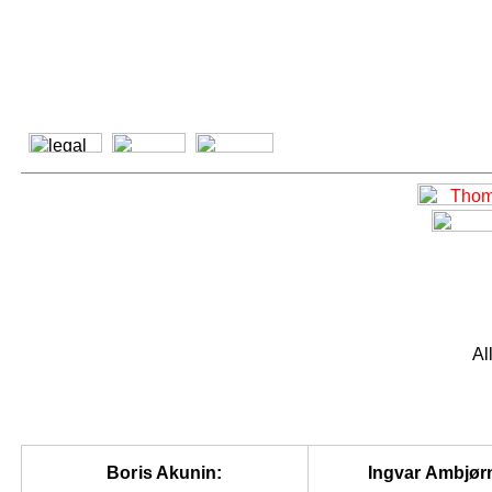
Al
Boris Akunin:
Ingvar Ambjør