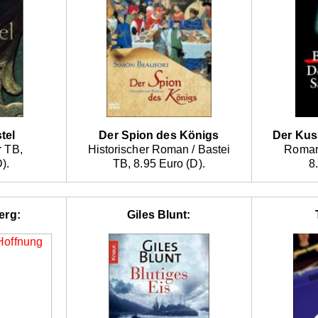
tel
Der Spion des Königs
Der Ku
 TB,
Historischer Roman / Bastei
Roman
).
TB, 8.95 Euro (D).
8
erg:
Giles Blunt: