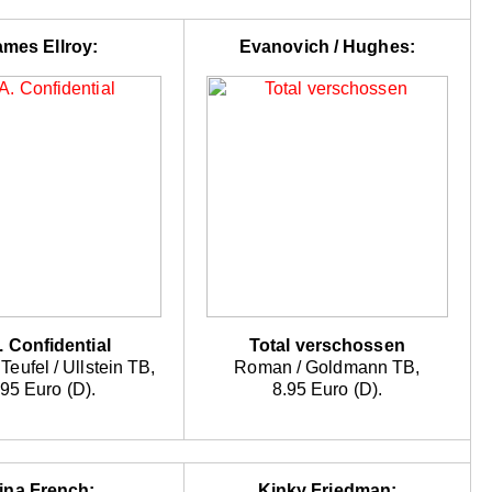
ames Ellroy:
Evanovich / Hughes:
. Confidential
Total verschossen
Teufel / Ullstein TB,
Roman / Goldmann TB,
.95 Euro (D).
8.95 Euro (D).
ina French:
Kinky Friedman: