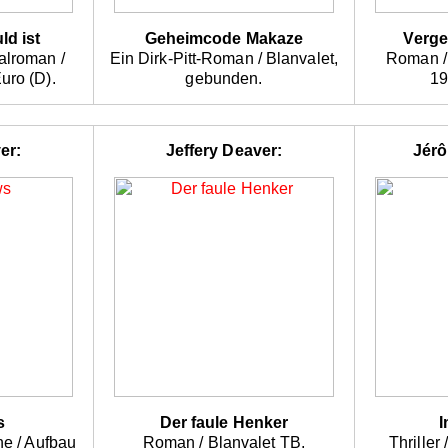
d ist
Geheimcode Makaze
Verg
alroman /
Ein Dirk-Pitt-Roman / Blanvalet,
Roman /
uro (D).
gebunden.
19
er:
Jeffery Deaver:
Jérô
s
Der faule Henker
I
une / Aufbau
Roman / Blanvalet TB,
Thriller