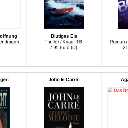
Hoffnung
Blutiges Eis
Pendragon,
Thriller / Knaur TB,
Roman /
.
7.95 Euro (D).
21
ger:
John le Carré:
Aga