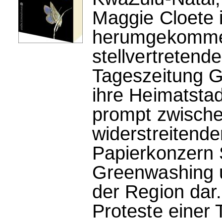
Maggie Cloete i
herumgekommen
stellvertretend
Tageszeitung Ga
ihre Heimatstad
prompt zwische
widerstreitende
Papierkonzern S
Greenwashing un
der Region dar
Proteste einer