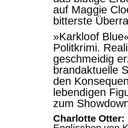
auf Maggie Cloe
bitterste Überr
»Karkloof Blue«
Politkrimi. Rea
geschmeidig erz
brandaktuelle S
den Konsequen
lebendigen Fig
zum Showdown
Charlotte Otter:
Englischen von K