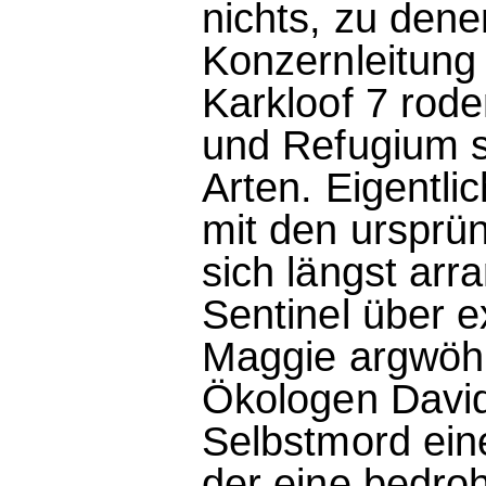
nichts, zu den
Konzernleitung 
Karkloof 7 rod
und Refugium s
Arten. Eigentl
mit den ursprü
sich längst arr
Sentinel über 
Maggie argwöhn
Ökologen David
Selbstmord eine
der eine bedroh