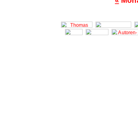
«
Mona