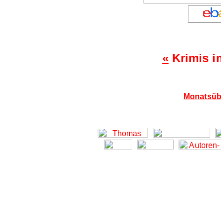
«
Krimis i
Monatsübe