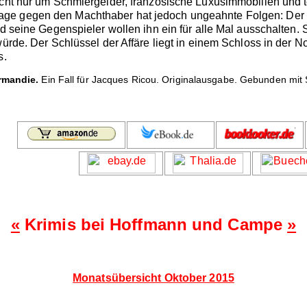
icht nur um Schmiergelder, französische Luxusimmobilien und 
e gegen den Machthaber hat jedoch ungeahnte Folgen: Der fra
d seine Gegenspieler wollen ihn ein für alle Mal ausschalten. Si
würde. Der Schlüssel der Affäre liegt in einem Schloss in der N
s.
rmandie.
Ein Fall für Jacques Ricou. Originalausgabe. Gebunden mit 
«
Krimis bei Hoffmann und Campe
»
Monatsübersicht Oktober 2015