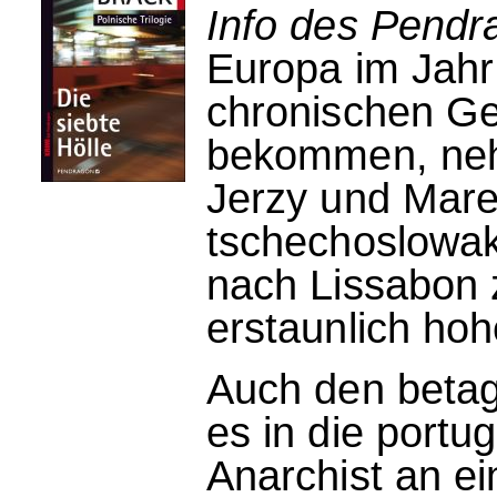
Info des Pendr
Europa im Jah
chronischen Ge
bekommen, neh
Jerzy und Mare
tschechoslowa
nach Lissabon z
erstaunlich ho
Auch den betag
es in die portu
Anarchist an e