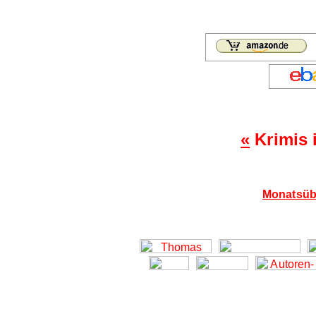
«
Krimis 
Monatsübe