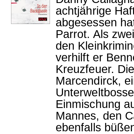
achtjährige Haf
abgesessen hat
Parrot. Als zwe
den Kleinkrimin
verhilft er Benn
Kreuzfeuer. Die
Marcendirck, e
Unterweltbosse
Einmischung au
Mannes, den Cal
ebenfalls büße