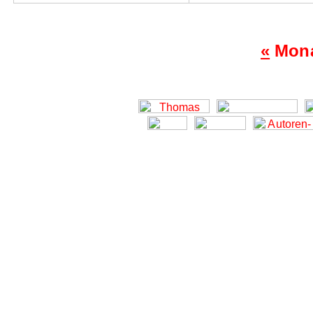
«
Mona