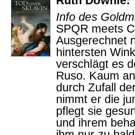
Ruth Downie: 
Info des Goldm
SPQR meets C
Ausgerechnet n
hintersten Win
verschlägt es d
Ruso. Kaum an
durch Zufall der
nimmt er die ju
pflegt sie gesu
und ihrem behar
ihm nur zu bald