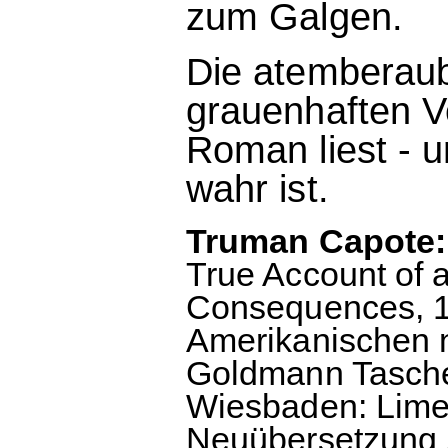
zum Galgen.
Die atemberaub
grauenhaften Ve
Roman liest - u
wahr ist.
Truman Capote: 
True Account of a
Consequences, 19
Amerikanischen 
Goldmann Taschen
Wiesbaden: Limes 
Neuübersetzung Z