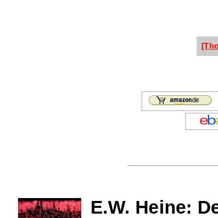
[Th
E.W. Heine: D