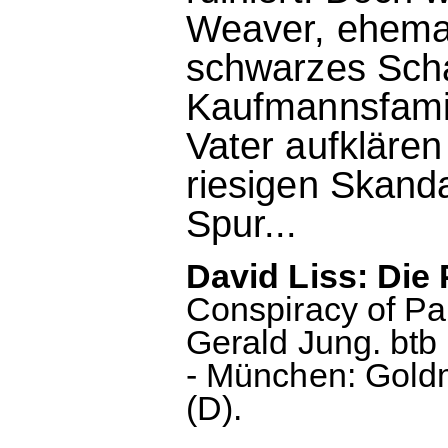
Weaver, ehemal
schwarzes Sch
Kaufmannsfamil
Vater aufkläre
riesigen Skanda
Spur...
David Liss: Die
Conspiracy of Pa
Gerald Jung. btb 
- München: Goldm
(D).