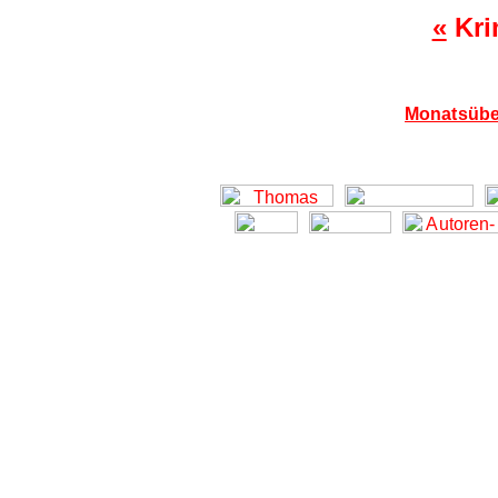
«
Kri
Monatsübe