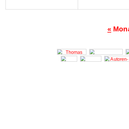
«
Mona