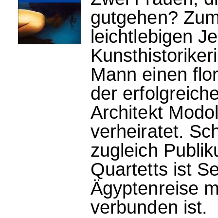
gutgehen? Zuma
leichtlebigen 
Kunsthistoriker
Mann einen flor
der erfolgreic
Architekt Modole
verheiratet. Sc
zugleich Publik
Quartetts ist S
Ägyptenreise m
verbunden ist.