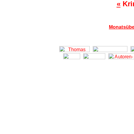
«
Kri
Monatsübe