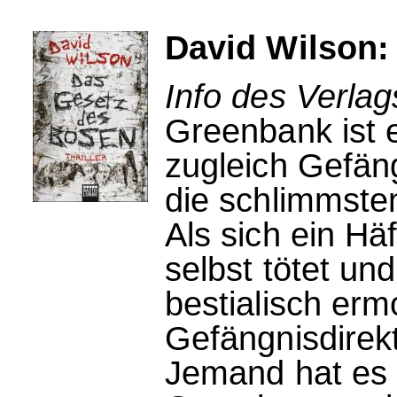
David Wilson:
Info des Verlag
Greenbank ist e
zugleich Gefän
die schlimmste
Als sich ein Hä
selbst tötet un
bestialisch erm
Gefängnisdirek
Jemand hat es 