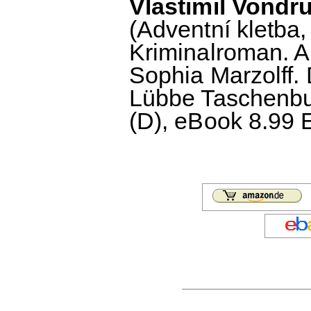
Vlastimil Vondru
(Adventní kletba,
Kriminalroman. 
Sophia Marzolff.
Lübbe Taschenbuc
(D), eBook 8.99 