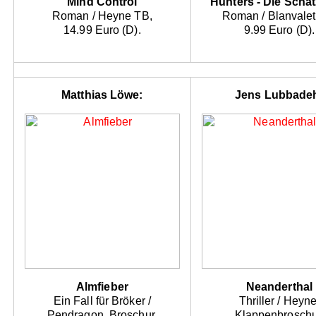
Mind Control
Hunters - Die Schat
Roman / Heyne TB,
Roman / Blanvalet
14.99 Euro (D).
9.99 Euro (D).
Matthias Löwe:
Jens Lubbade
Almfieber
Neanderthal
Ein Fall für Bröker /
Thriller / Heyne
Pendragon, Broschur,
Klappenbroschu