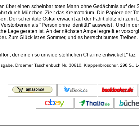
n über einen scheinbar toten Mann ohne Gedächtnis auf der S
rt durch München. Ziel: das Krematorium. Die Papiere der Toten
en. Der scheintote Oskar erwacht auf der Fahrt plötzlich zum L
h Verstorbenen als "Person ohne Identität" ausweist . Und in der 
he Lage geraten ist. An der nächsten Ampel ergreift er vorsorgli
der. Zum Glück ist es Sommer, und es herrscht buntes Treiben. 
hlton, der einen so unwiderstehlichen Charme entwickelt." taz
sgabe. Droemer Taschenbuch Nr. 30610, Klappenbroschur, 298 S., 14