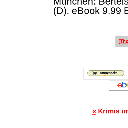
München: Bertels
(D), eBook 9.99 
[Th
«
Krimis i