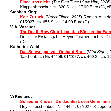
Finde uns nicht.
(
The First Time I Saw Him, 2026
Klappenbroschur, ca. 320 S., ca. 17.00 Euro (D), e
Stephen King:
Kein Zurück.
(
Never Flinch, 2025
). Roman. Aus de
01/2027, ca. 656 S., ca. 14.00 Euro (D).
V. A. Vazquez:
The Death Row Club. Liegt das Böse in der Fami
Deutsche Erstausgabe. Heyne Taschenbuch Nr. 44445,
(D).
Katherine Webb:
Das Schweigen von Orchard Barn.
(
Vital Signs,
Taschenbuch Nr. 44459, 01/2027, ca. 400 S., ca. 1
Vi Keeland:
Someone Knows - Du dachtest, dein Geheimnis 
Heyne Taschenbuch Nr. 44484, 02/2027, Klappenbros