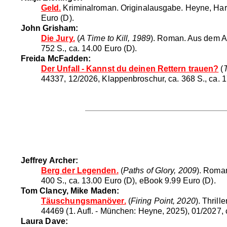
Geld.
Kriminalroman. Originalausgabe. Heyne, Hardc
Euro (D).
John Grisham:
Die Jury.
(
A Time to Kill, 1989
). Roman. Aus dem A
752 S., ca. 14.00 Euro (D).
Freida McFadden:
Der Unfall - Kannst du deinen Rettern trauen?
(
44337, 12/2026, Klappenbroschur, ca. 368 S., ca. 1
Jeffrey Archer:
Berg der Legenden.
(
Paths of Glory, 2009
). Roman
400 S., ca. 13.00 Euro (D), eBook 9.99 Euro (D).
Tom Clancy, Mike Maden:
Täuschungsmanöver.
(
Firing Point, 2020
). Thril
44469 (1. Aufl. - München: Heyne, 2025), 01/2027, c
Laura Dave: