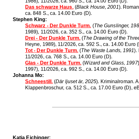
1986), 11/2026, ca. 960 S., ca. 14.00 Euro (D).
Das schwarze Haus.
(
Black House, 2001
). Roman
ca. 848 S., ca. 14.00 Euro (D).
Stephen King:
Schwarz - Der Dunkle Turm.
(
The Gunslinger, 19
1989), 11/2026, ca. 352 S., ca. 14.00 Euro (D).
Drei - Der Dunkle Turm.
(
The Drawing of the Thre
Heyne, 1989), 11/2026, ca. 592 S., ca. 14.00 Euro (
Tot - Der Dunkle Turm.
(
The Waste Lands, 1991
).
11/2026, ca. 768 S., ca. 14.00 Euro (D).
Glas - Der Dunkle Turm.
(
Wizard and Glass, 1997
1997), 11/2026, ca. 992 S., ca. 14.00 Euro (D).
Johanna Mo:
Schneestill.
(
Där ljuset är, 2025
). Kriminalroman.
Klappenbroschur, ca. 512 S., ca. 17.00 Euro (D), e
Katja Eichinger: