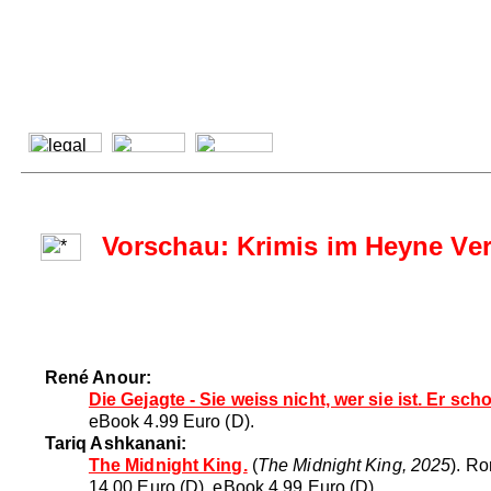
Vorschau: Krimis im Heyne Ver
René Anour:
Die Gejagte - Sie weiss nicht, wer sie ist. Er sch
eBook 4.99 Euro (D).
Tariq Ashkanani:
The Midnight King.
(
The Midnight King, 2025
). R
14.00 Euro (D), eBook 4.99 Euro (D).