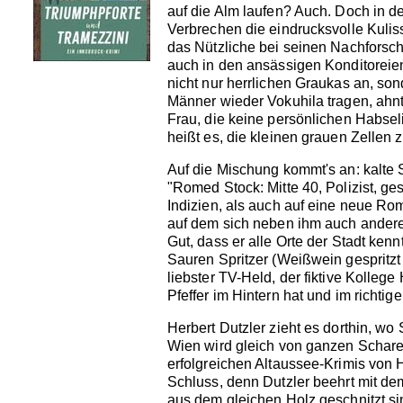
auf die Alm laufen? Auch. Doch in d
Verbrechen die eindrucksvolle Kulis
das Nützliche bei seinen Nachforsch
auch in den ansässigen Konditoreien
nicht nur herrlichen Graukas an, so
Männer wieder Vokuhila tragen, ahnt
Frau, die keine persönlichen Habseli
heißt es, die kleinen grauen Zellen 
Auf die Mischung kommt's an: kalte
"Romed Stock: Mitte 40, Polizist, g
Indizien, als auch auf eine neue Rom
auf dem sich neben ihm auch andere 
Gut, dass er alle Orte der Stadt ken
Sauren Spritzer (Weißwein gespritzt
liebster TV-Held, der fiktive Kollege
Pfeffer im Hintern hat und im richti
Herbert Dutzler zieht es dorthin, wo
Wien wird gleich von ganzen Scharen 
erfolgreichen Altaussee-Krimis von 
Schluss, denn Dutzler beehrt mit d
aus dem gleichen Holz geschnitzt sin