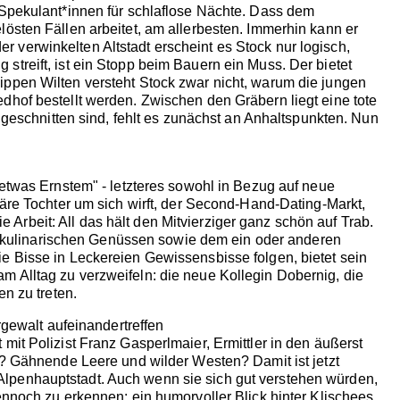
 Spekulant*innen für schlaflose Nächte. Dass dem
östen Fällen arbeitet, am allerbesten. Immerhin kann er
verwinkelten Altstadt erscheint es Stock nur logisch,
treift, ist ein Stopp beim Bauern ein Muss. Der bietet
ippen Wilten versteht Stock zwar nicht, warum die jungen
dhof bestellt werden. Zwischen den Gräbern liegt eine tote
g geschnitten sind, fehlt es zunächst an Anhaltspunkten. Nun
 etwas Ernstem" - letzteres sowohl in Bezug auf neue
täre Tochter um sich wirft, der Second-Hand-Dating-Markt,
rbeit: All das hält den Mitvierziger ganz schön auf Trab.
ren kulinarischen Genüssen sowie dem ein oder anderen
e Bisse in Leckereien Gewissensbisse folgen, bietet sein
t am Alltag zu verzweifeln: die neue Kollegin Dobernig, die
n zu treten.
rgewalt aufeinandertreffen
mit Polizist Franz Gasperlmaier, Ermittler in den äußerst
k? Gähnende Leere und wilder Westen? Damit ist jetzt
lpenhauptstadt. Auch wenn sie sich gut verstehen würden,
ennoch zu erkennen: ein humorvoller Blick hinter Klischees,