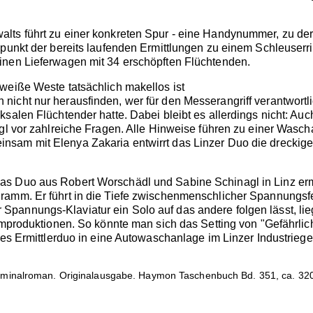
ts führt zu einer konkreten Spur - eine Handynummer, zu der 
punkt der bereits laufenden Ermittlungen zu einem Schleuserri
inen Lieferwagen mit 34 erschöpften Flüchtenden.
weiße Weste tatsächlich makellos ist
icht nur herausfinden, wer für den Messerangriff verantwortl
ksalen Flüchtender hatte. Dabei bleibt es allerdings nicht: Au
gl vor zahlreiche Fragen. Alle Hinweise führen zu einer Waschanl
nsam mit Elenya Zakaria entwirrt das Linzer Duo die dreckig
s Duo aus Robert Worschädl und Sabine Schinagl in Linz ermit
ramm. Er führt in die Tiefe zwischenmenschlicher Spannungsfe
annungs-Klaviatur ein Solo auf das andere folgen lässt, liegt
ilmproduktionen. So könnte man sich das Setting von "Gefährli
tes Ermittlerduo in eine Autowaschanlage im Linzer Industrieg
.
minalroman. Originalausgabe. Haymon Taschenbuch Bd. 351, ca. 320 