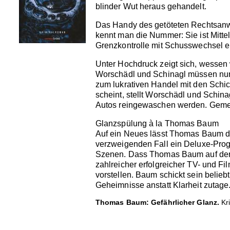
blinder Wut heraus gehandelt.
Das Handy des getöteten Rechtsanwal
kennt man die Nummer: Sie ist Mittel
Grenzkontrolle mit Schusswechsel e
Unter Hochdruck zeigt sich, wessen 
Worschädl und Schinagl müssen nun n
zum lukrativen Handel mit den Schic
scheint, stellt Worschädl und Schina
Autos reingewaschen werden. Gemei
Glanzspülung à la Thomas Baum
Auf ein Neues lässt Thomas Baum da
verzweigenden Fall ein Deluxe-Prog
Szenen. Dass Thomas Baum auf der Sp
zahlreicher erfolgreicher TV- und F
vorstellen. Baum schickt sein belieb
Geheimnisse anstatt Klarheit zutage
Thomas Baum: Gefährlicher Glanz.
Kri