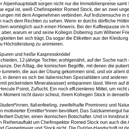
er Alpenhauptstadt sorgen nicht nur die Immobilienpreise samt
se egal ist, weiß Chefinspektor Romed Stock, der an zwei ungel
ungen mit dem Angenehmen verbinden. Auf Indiziensuche in der 
 nach dem Rechten zu sehen. Wenn er durchs dörfliche Hötting s
ndern womöglich auch einen Hinweis. Bei der Kaffeepause im h
 aber, warum er und seine Kollegin Dobernig zum Wiltener Frie
gkeiten bei sich trägt. Da sogar die Etiketten aus der Kleidun
zu Höchstleistung zu animieren.
 Spuren und heiße Kaspressknödel
eschieden, 12-jährige Tochter, wohlgenährt, auf der Suche nach
anze. Der Alltag, die komischen Begriffe, mit denen die puber
tummeln, die aus der Übung gekommen sind, und vor allem die A
nt, in denen es sich bei italienischen Spezialitäten und ande
 mit prickelndem Mineralwasser) entspannen lässt. Wenn auf di
 Hercule Poirot, Zuflucht. Ein noch effizienteres Mittel, um nich
gen Moment nicht davor scheut, ihrem Kollegen Stock in denselbe
 Student*innen, Italienfeeling, zweifelhafte Prominenz und Natu
motivierter Ermittler*innen bevölkert. Das Salzkammergut hat 
Herbert Dutzler, einen ikonischen Botschafter. Und in Innsbruc
em Reihenauftakt um Chefinspektor Romed Stock nun auch die A
d Gasperlmaier und Stock nicht. Die Dutzler-Handschrift ist d