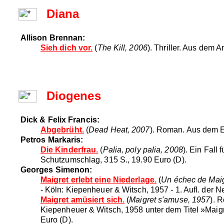
Diana
Allison Brennan:
Sieh dich vor.
(
The Kill, 2006
). Thriller. Aus dem
Diogenes
Dick & Felix Francis:
Abgebrüht.
(
Dead Heat, 2007
). Roman. Aus dem E
Petros Markaris:
Die Kinderfrau.
(
Palia, poly palia, 2008
). Ein Fall
Schutzumschlag, 315 S., 19.90 Euro (D).
Georges Simenon:
Maigret erlebt eine Niederlage.
(
Un échec de Maig
- Köln: Kiepenheuer & Witsch, 1957 - 1. Aufl. der
Maigret amüsiert sich.
(
Maigret s'amuse, 1957
). 
Kiepenheuer & Witsch, 1958 unter dem Titel »Maigr
Euro (D).