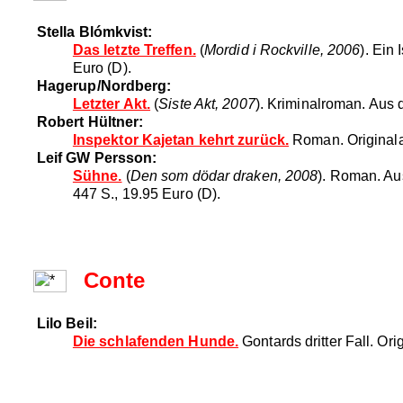
Stella Blómkvist:
Das letzte Treffen.
(
Mordid i Rockville, 2006
). Ein
Euro (D).
Hagerup/Nordberg:
Letzter Akt.
(
Siste Akt, 2007
). Kriminalroman. Aus
Robert Hültner:
Inspektor Kajetan kehrt zurück.
Roman. Originala
Leif GW Persson:
Sühne.
(
Den som dödar draken, 2008
). Roman. A
447 S., 19.95 Euro (D).
Conte
Lilo Beil:
Die schlafenden Hunde.
Gontards dritter Fall. Ori