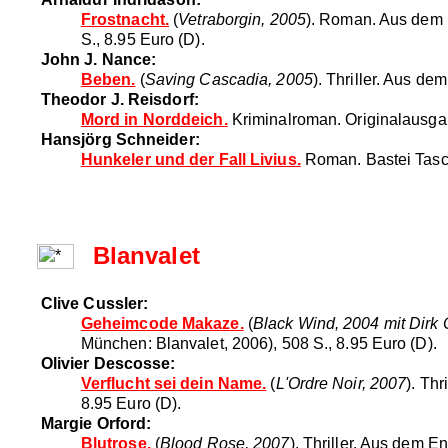
Frostnacht.
(
Vetraborgin, 2005
). Roman. Aus dem I
S., 8.95 Euro (D).
John J. Nance:
Beben.
(
Saving Cascadia, 2005
). Thriller. Aus d
Theodor J. Reisdorf:
Mord in Norddeich.
Kriminalroman. Originalausgab
Hansjörg Schneider:
Hunkeler und der Fall Livius.
Roman. Bastei Tasch
Blanvalet
Clive Cussler:
Geheimcode Makaze.
(
Black Wind, 2004 mit Dirk 
München: Blanvalet, 2006), 508 S., 8.95 Euro (D).
Olivier Descosse:
Verflucht sei dein Name.
(
L'Ordre Noir, 2007
). Th
8.95 Euro (D).
Margie Orford:
Blutrose.
(
Blood Rose, 2007
). Thriller. Aus dem 