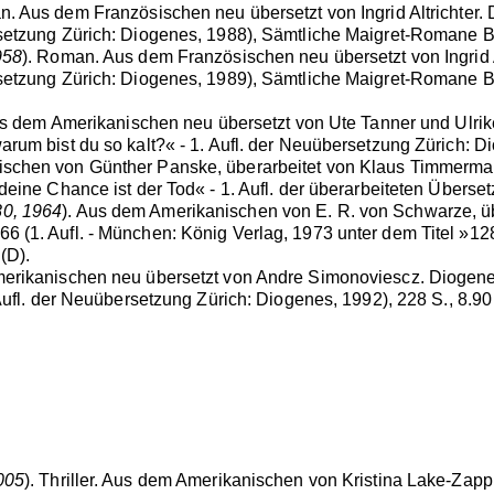
n. Aus dem Französischen neu übersetzt von Ingrid Altrichter. 
setzung Zürich: Diogenes, 1988), Sämtliche Maigret-Romane Bd.
958
). Roman. Aus dem Französischen neu übersetzt von Ingrid A
setzung Zürich: Diogenes, 1989), Sämtliche Maigret-Romane Bd.
us dem Amerikanischen neu übersetzt von Ute Tanner und Ulrik
rum bist du so kalt?« - 1. Aufl. der Neuübersetzung Zürich: Di
ischen von Günther Panske, überarbeitet von Klaus Timmerma
eine Chance ist der Tod« - 1. Aufl. der überarbeiteten Überset
80, 1964
). Aus dem Amerikanischen von E. R. von Schwarze, ü
 (1. Aufl. - München: König Verlag, 1973 unter dem Titel »128
(D).
erikanischen neu übersetzt von Andre Simonoviescz. Diogenes T
Aufl. der Neuübersetzung Zürich: Diogenes, 1992), 228 S., 8.90
005
). Thriller. Aus dem Amerikanischen von Kristina Lake-Za