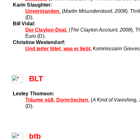
Karin Slaughter:
Unverstanden.
(
Martin Misunderstood, 2008
). Thr
(D).
Bill Vidal:
Der Clayton-Deal.
(
The Clayton Account, 2008
). 
Euro (D).
Christine Westendorf:
Und jeder tötet, was er liebt.
Kommissarin Greves er
BLT
Lesley Thomson:
Träume süß, Dornröschen.
(
A Kind of Vanishing,
(D).
btb