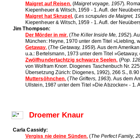
Maigret auf Reisen.
(
Maigret voyage, 1957
). Roma
Kiepenheuer & Witsch, 1959 - 1. Aufl. der Neuüber
Maigret hat Skrupel.
(
Les scrupules de Maigret, 1
Kiepenheuer & Witsch, 1959 - 1. Aufl. der Neuüber
Jim Thompson:
Der Mörder in mir.
(
The Killer Inside Me, 1952
). A
München: Heyne, 1970 unter dem Titel »Liebling, wa
Getaway.
(
The Getaway, 1959
). Aus dem Amerikan
u.a.: Bertelsmann, 1973 unter dem Titel »Getaway, d
Zwölfhundertachtzig schwarze Seelen.
(
Pop. 12
von Wolfram Knorr. Diogenes Taschenbuch Nr. 22566
Übersetzung Zürich: Diogenes, 1992), 266 S., 8.90 
Muttersöhnchen.
(
The Grifters, 1963
). Aus dem Am
Ullstein, 1987 unter dem Titel »Die Abzocker« - 1. 
Droemer Knaur
Carla Cassidy:
Vergiss nie deine Sünden.
(
The Perfect Family, 2