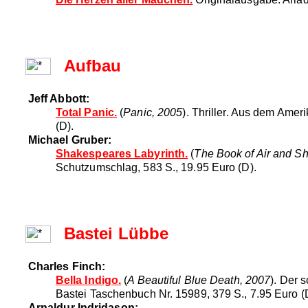
Aufbau
Jeff Abbott:
Total Panic.
(
Panic, 2005
). Thriller. Aus dem Amer
(D).
Michael Gruber:
Shakespeares Labyrinth.
(
The Book of Air and S
Schutzumschlag, 583 S., 19.95 Euro (D).
Bastei Lübbe
Charles Finch:
Bella Indigo.
(
A Beautiful Blue Death, 2007
). Der 
Bastei Taschenbuch Nr. 15989, 379 S., 7.95 Euro (
Arnaldur Indridason: