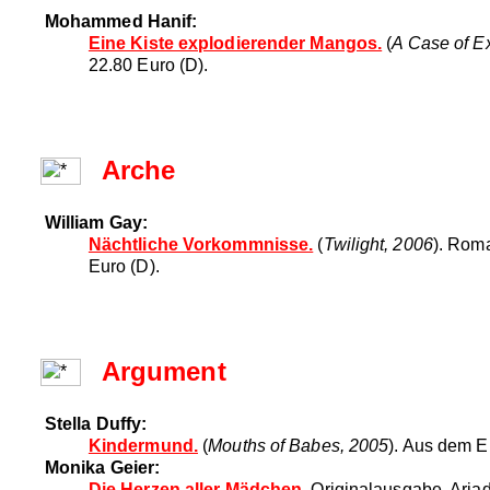
Mohammed Hanif:
Eine Kiste explodierender Mangos.
(
A Case of E
22.80 Euro (D).
Arche
William Gay:
Nächtliche Vorkommnisse.
(
Twilight, 2006
). Rom
Euro (D).
Argument
Stella Duffy:
Kindermund.
(
Mouths of Babes, 2005
). Aus dem E
Monika Geier:
Die Herzen aller Mädchen.
Originalausgabe. Ariadn